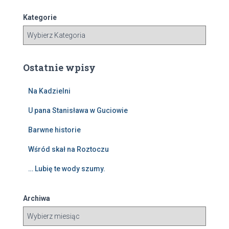
k
a
Kategorie
j
:
Ostatnie wpisy
Na Kadzielni
U pana Stanisława w Guciowie
Barwne historie
Wśród skał na Roztoczu
… Lubię te wody szumy.
Archiwa