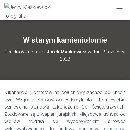
P
R
Z
E
Ł
W starym kamieniołomie
Ą
C
Opublikowane przez
Jurek Maskiewicz
w dniu
19 czerwca
Z
2023
N
A
W
I
G
A
Kilkanaście kilometrów na południowy zachód od Chęcin
C
J
leżą Wzgórza Sobkowsko – Korytnickie. Te niewielkie
Ę
wzniesienia stanowią zakończenie Gór Świętokrzyskich.
Zbudowane są z wapieni jurajskich. Miejscowa ludność od
wieków trudniła się wydobywaniem surowca
wykorzystywanego do budowy domostw, kościołów.