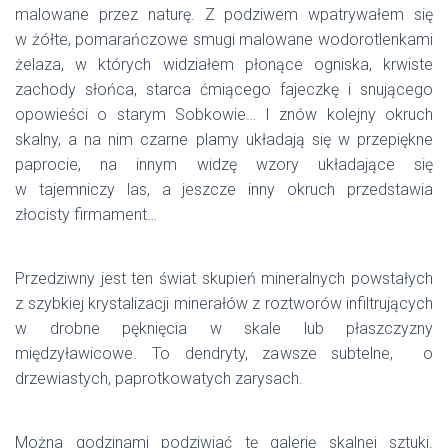
malowane przez naturę. Z podziwem wpatrywałem się
w żółte, pomarańczowe smugi malowane wodorotlenkami
żelaza, w których widziałem płonące ogniska, krwiste
zachody słońca, starca ćmiącego fajeczkę i snującego
opowieści o starym Sobkowie… I znów kolejny okruch
skalny, a na nim czarne plamy układają się w przepiękne
paprocie, na innym widzę wzory układające się
w tajemniczy las, a jeszcze inny okruch przedstawia
złocisty firmament…
Przedziwny jest ten świat skupień mineralnych powstałych
z szybkiej krystalizacji minerałów z roztworów infiltrujących
w drobne pęknięcia w skale lub płaszczyzny
międzyławicowe. To dendryty, zawsze subtelne, o
drzewiastych, paprotkowatych zarysach.
Można godzinami podziwiać tę galerię skalnej sztuki.