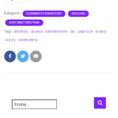
Kategorie:
DZIENNIK FOTOGRAFICZNY
GEOLOGIA
GÓRY ŚWIĘTOKRZYSKIE
Tagi:
dendryty
drzewa
kamieniołom
las
paprocie
ściany
wzory
zwietrzelina
S
z
u