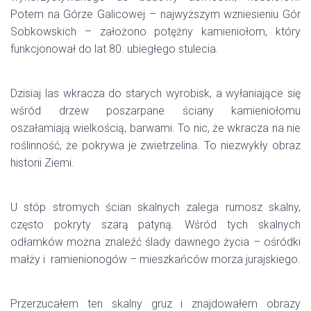
Potem na Górze Galicowej – najwyższym wzniesieniu Gór
Sobkowskich – założono potężny kamieniołom, który
funkcjonował do lat 80. ubiegłego stulecia.
Dzisiaj las wkracza do starych wyrobisk, a wyłaniające się
wśród drzew poszarpane ściany kamieniołomu
oszałamiają wielkością, barwami. To nic, że wkracza na nie
roślinność, że pokrywa je zwietrzelina. To niezwykły obraz
historii Ziemi.
U stóp stromych ścian skalnych zalega rumosz skalny,
często pokryty szarą patyną. Wśród tych skalnych
odłamków można znaleźć ślady dawnego życia – ośródki
małży i ramienionogów – mieszkańców morza jurajskiego.
Przerzucałem ten skalny gruz i znajdowałem obrazy