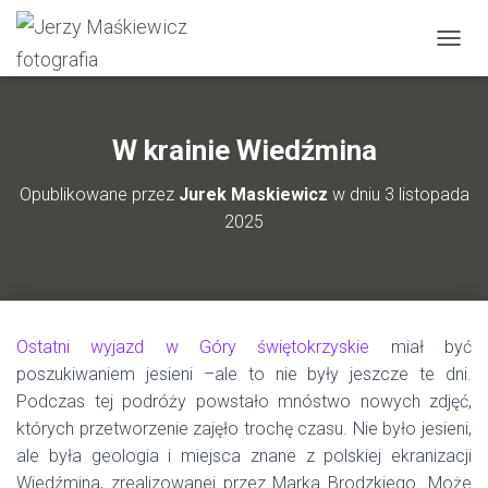
P
R
Z
E
Ł
W krainie Wiedźmina
Ą
C
Opublikowane przez
Jurek Maskiewicz
w dniu
3 listopada
Z
2025
N
A
W
I
G
A
Ostatni wyjazd w Góry świętokrzyskie
miał być
C
J
poszukiwaniem jesieni –ale to nie były jeszcze te dni.
Ę
Podczas tej podróży powstało mnóstwo nowych zdjęć,
których przetworzenie zajęło trochę czasu. Nie było jesieni,
ale była geologia i miejsca znane z polskiej ekranizacji
Wiedźmina, zrealizowanej przez Marka Brodzkiego. Może