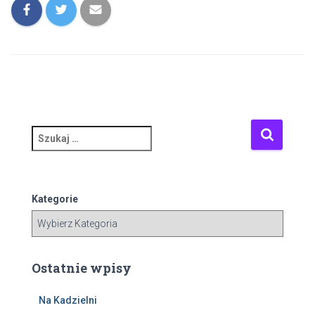
S
z
u
k
a
Kategorie
j
:
Ostatnie wpisy
Na Kadzielni