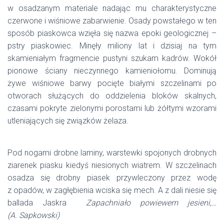
w osadzanym materiale nadając mu charakterystyczne
czerwone i wiśniowe zabarwienie. Osady powstałego w ten
sposób piaskowca wzięła się nazwa epoki geologicznej –
pstry piaskowiec. Minęły miliony lat i dzisiaj na tym
skamieniałym fragmencie pustyni szukam kadrów. Wokół
pionowe ściany nieczynnego kamieniołomu. Dominują
żywe wiśniowe barwy pocięte białymi szczelinami po
otworach służących do oddzielenia bloków skalnych,
czasami pokryte zielonymi porostami lub żółtymi wzorami
utleniających się związków żelaza.
Pod nogami drobne laminy, warstewki spojonych drobnych
ziarenek piasku kiedyś niesionych wiatrem. W szczelinach
osadza się drobny piasek przywleczony przez wodę
z opadów, w zagłębienia wciska się mech. A z dali niesie się
ballada Jaskra
Zapachniało powiewem jesieni,…
(A. Sapkowski)