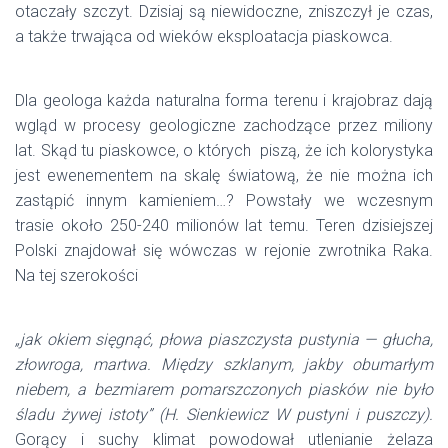
otaczały szczyt. Dzisiaj są niewidoczne, zniszczył je czas,
a także trwająca od wieków eksploatacja piaskowca.
Dla geologa każda naturalna forma terenu i krajobraz dają
wgląd w procesy geologiczne zachodzące przez miliony
lat. Skąd tu piaskowce, o których piszą, że ich kolorystyka
jest ewenementem na skalę światową, że nie można ich
zastąpić innym kamieniem…? Powstały we wczesnym
trasie około 250-240 milionów lat temu. Teren dzisiejszej
Polski znajdował się wówczas w rejonie zwrotnika Raka.
Na tej szerokości
„
j
ak okiem sięgnąć, płowa piaszczysta pustynia — głucha,
złowroga, martwa. Między szklanym,
j
akby obumarłym
niebem, a bezmiarem pomarszczonych piasków nie było
śladu żywe
j
istoty” (H. Sienkiewicz W pustyni i puszczy).
Gorący i suchy klimat powodował utlenianie żelaza