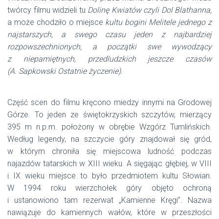
twórcy filmu widzieli tu
Dolinę Kwiatów czyli Dol Blathanna,
a może chodziło o miejsce
kultu bogini Melitele jednego z
najstarszych, a swego czasu jeden z najbardziej
rozpowszechnionych, a początki swe wywodzący
z niepamiętnych, przedludzkich jeszcze czasów
(A. Sapkowski Ostatnie życzenie).
Część scen do filmu kręcono miedzy innymi na Grodowej
Górze. To jeden ze świętokrzyskich szczytów, mierzący
395 m n.p.m. położony w obrębie Wzgórz Tumlińskich.
Według legendy, na szczycie góry znajdował się gród,
w którym chroniła się miejscowa ludność podczas
najazdów tatarskich w XIII wieku. A sięgając głębiej, w VIII
i IX wieku miejsce to było przedmiotem kultu Słowian.
W 1994 roku wierzchołek góry objęto ochroną
i ustanowiono tam rezerwat „Kamienne Kręgi”. Nazwa
nawiązuje do kamiennych wałów, które w przeszłości