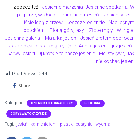
Zobacz też:
Jesienne marzenia
Jesienne spotkania
W
purpurze, w złocie
Punktualna jesień
Jesienny las
Liście lecą z drzew
Jeszcze jesiennie
Nad leśnym
potokiem
Płoną góry, lasy
Złote mgły
W mgle
Jesienna galeria
Malarka jesień
Jesień złotem odchodzi
Jakże pięknie starzeją się liście
.
Ach ta jesień
I już jesień
Barwy jesieni
Oj krótkie te nasze jesienie
Mglisty świt
,
Jak
nie kochać jesieni
Post Views:
244
Share
Kategorie:
DZIENNIK FOTOGRAFICZNY
GEOLOGIA
GÓRY ŚWIĘTOKRZYSKIE
Tagi:
jesień
kamieniołom
piasek
pustynia
wydma