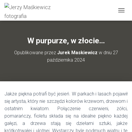
P
R
Z
E
Ł
W purpurze, w złocie…
Ą
C
Opublikowane przez
Jurek Maskiewicz
w dniu
27
Z
października 2024
N
A
W
I
G
A
Jakże piękna potrafi być jesień. W parkach i lasach pojawił
C
J
się artysta, który nie szczędzi kolorów krzewom, drzewom i
Ę
ostatnim kwiatom. Połączenie czerwieni, żółci,
pomarańczy, fioletu składa się na idealne piękno każdej
gałęzi, a drzewa stają się dziełami sztuki, jakże
krótkotrwałej i ulotnej. Wystarczy byle podmuch wiatru i te