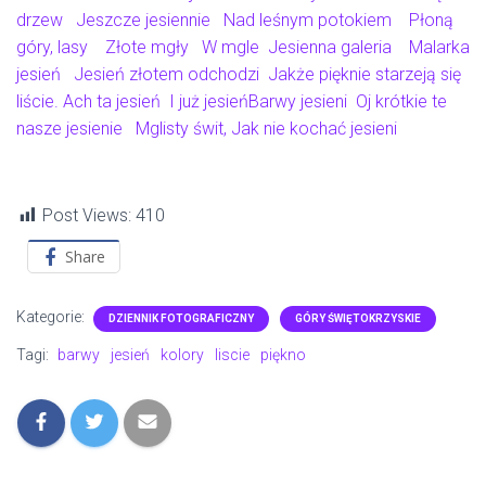
drzew
Jeszcze jesiennie
Nad leśnym potokiem
Płoną
góry, lasy
Złote mgły
W mgle
Jesienna galeria
Malarka
jesień
Jesień złotem odchodzi
Jakże pięknie starzeją się
liście
.
Ach ta jesień
I już jesień
Barwy jesieni
Oj krótkie te
nasze jesienie
Mglisty świt
,
Jak nie kochać jesieni
Post Views:
410
Share
Kategorie:
DZIENNIK FOTOGRAFICZNY
GÓRY ŚWIĘTOKRZYSKIE
Tagi:
barwy
jesień
kolory
liscie
piękno