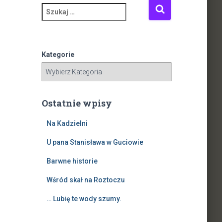
S
z
u
k
a
Kategorie
j
:
Ostatnie wpisy
Na Kadzielni
U pana Stanisława w Guciowie
Barwne historie
Wśród skał na Roztoczu
… Lubię te wody szumy.