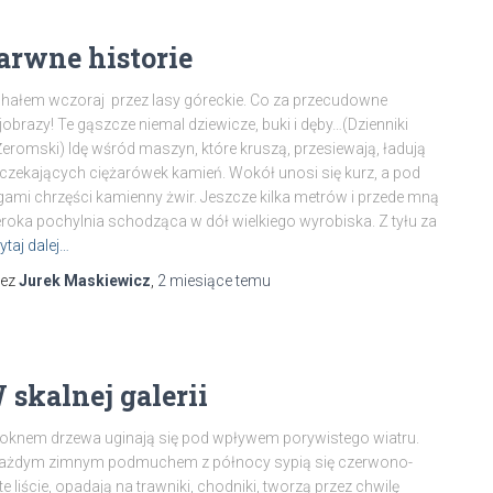
arwne historie
hałem wczoraj przez lasy góreckie. Co za przecudowne
jobrazy! Te gąszcze niemal dziewicze, buki i dęby…(Dzienniki
Żeromski) Idę wśród maszyn, które kruszą, przesiewają, ładują
czekających ciężarówek kamień. Wokół unosi się kurz, a pod
ami chrzęści kamienny żwir. Jeszcze kilka metrów i przede mną
roka pochylnia schodząca w dół wielkiego wyrobiska. Z tyłu za
ytaj dalej…
zez
Jurek Maskiewicz
,
2 miesiące
temu
 skalnej galerii
oknem drzewa uginają się pod wpływem porywistego wiatru.
każdym zimnym podmuchem z północy sypią się czerwono-
te liście, opadają na trawniki, chodniki, tworzą przez chwilę