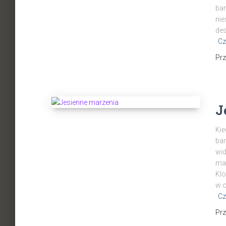
bar
nie
des
Cz
Pr
J
Kie
bar
wid
mar
Klo
w o
Cz
Pr