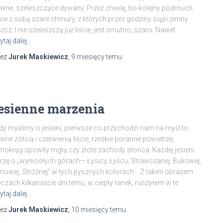
wne, szeleszczące dywany. Przez chwilę, bo kolejny podmuch
sie z sobą szare chmury, z których przez godziny siąpi zimny
zcz. I nie szeleszczą już liście, jest smutno, szaro. Nawet
ytaj dalej…
zez
Jurek Maskiewicz
,
9 miesięcy
temu
esienne marzenia
dy myślimy o jesieni, pierwsze co przychodzi nam na myśl to
wne żółcią i czerwienią liście, rześkie poranne powietrze,
nokrąg spowity mgłą czy złote zachody słońca. Każdej jesieni
zę o „wyniosłych górach— Łysicy, Łyścu, Strawczanej, Bukowej,
nowej, Stróżnej” w tych pysznych kolorach… Z takim obrazem
czach kilkanaście dni temu, w ciepły ranek, ruszyłem w te
ytaj dalej…
zez
Jurek Maskiewicz
,
10 miesięcy
temu