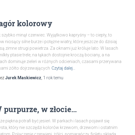
agór kolorowy
 szybko minął czerwiec. Wyjątkowo kapryśny – to ciepły, to
w niosący silne burze i potężne wiatry, które jeszcze do dzisiaj
są zimne strugi powietrza. Za oknami już króluje lato. W lasach
ilkły ptasie trele, na łąkach dostojnie kroczą bociany, a na
ach dominuje zieleń w różnych odcieniach, czasami przerywana
ami żółto dojrzewających
Czytaj dalej…
zez
Jurek Maskiewicz
,
1 rok
temu
 purpurze, w złocie…
że piękna potrafi być jesień. W parkach i lasach pojawił się
ysta, który nie szczędzi kolorów krzewom, drzewom i ostatnim
atom. Połączenie czerwieni, żółci, pomarańczy, fioletu składa