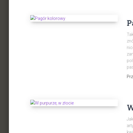
P
Tak
znó
nio
zam
pol
pas
Pr
W
Jak
art
kwi