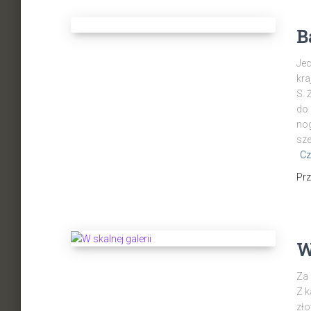
B
Jec
kra
S. 
do 
nog
sze
Cz
Pr
W
Za 
Z 
zło