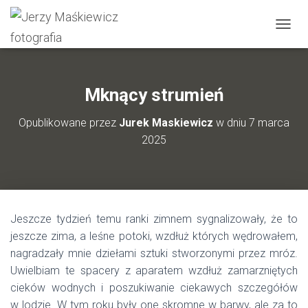
P
R
Z
E
Ł
Mknący strumień
Ą
C
Opublikowane przez
Jurek Maskiewicz
w dniu
7 marca
Z
2025
N
A
W
I
G
A
Jeszcze tydzień temu ranki zimnem sygnalizowały, że to
C
J
jeszcze zima, a leśne potoki, wzdłuż których wędrowałem,
Ę
nagradzały mnie dziełami sztuki stworzonymi przez mróz.
Uwielbiam te spacery z aparatem wzdłuż zamarzniętych
cieków wodnych i poszukiwanie ciekawych szczegółów
w lodzie. W tym roku były one skromne w barwy, ale za to