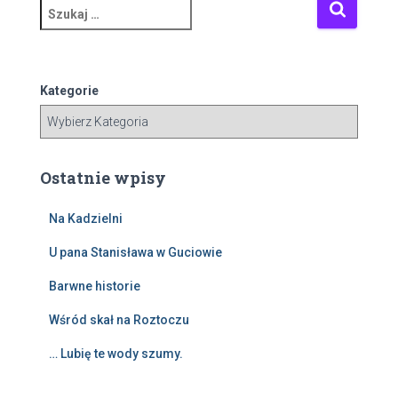
S
z
u
k
a
Kategorie
j
:
Ostatnie wpisy
Na Kadzielni
U pana Stanisława w Guciowie
Barwne historie
Wśród skał na Roztoczu
… Lubię te wody szumy.