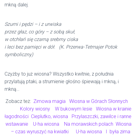
mkną dalej.
Szumi i pędzi – i z urwiska
przez głaz, co góry – z sobą skuł,
w otchłań się czarną srebrny ciska
i leci bez pamięci w dół. (
K. Przerwa-Tetmajer
Potok
symboliczny)
Czyżby to już wiosna? Wszystko kwitnie, z południa
przylatują ptaki, a strumienie głośno śpiewają i mkną, i
mkną…
Zobacz też:
Zimowa magia
Wiosna w Górach Słonnych
Kolory wiosny
W bukowym lesie
Wiosna w krainie
łagodności
Cieplutko, wiosna
Przylaszczki, zawilce i ranne
wstawanie
U-ha wiosna
Na morawskich polach
Wiosna
– czas wyruszyć na kwiatki
U-ha wiosna
I była zima