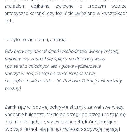
znalazłem delikatne, zwiewne, o uroczym wzorze,
przepyszne koronki, czy też liście uwięzione w kryształkach
lodu.
To było tydzień temu, a dzisiaj…
Gdy pierwszy nastał dzień wschodzącej wiosny młodej,
najpierwszy zbudził się śpiący na dnie bóg wody
i powstał z chłodnych łez, i głowa kędzierzawa
uderzył w lód, co legł na rzece lśniąca lawa,
i rozpękł z hukiem lód… . (K. Przerwa-Tetmajer Narodziny
wiosny)
Zamknięty w lodowej pokrywie strumyk zerwał swe więzy.
Radośnie bulgocze, mknie od brzegu do brzegu, rozbija się
o kamienie i gałęzie, wytwarza bąbelki, które spadając
tworzą śnieżnobiałą pianę, chwilę odpoczywają, pękają i