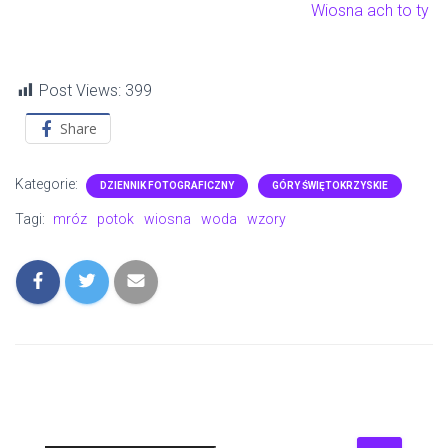
Wiosna ach to ty
Post Views:
399
Share
Kategorie:
DZIENNIK FOTOGRAFICZNY
GÓRY ŚWIĘTOKRZYSKIE
Tagi:
mróz
potok
wiosna
woda
wzory