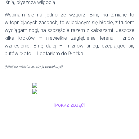
lśnią, błyszczą wilgocią…
Wspinam się na jedno ze wzgórz. Brnę na zmianę to
w topniejących zaspach, to w lepiącym się błocie, z trudem
wyciągam nogi, na szczęście razem z kaloszami. Jeszcze
kilka kroków – niewielkie zagłębienie terenu i znów
wzniesienie. Brnę dalej – i znów śnieg, czepiające się
butów błoto…. I dotarłem do Błażka.
(kliknij na miniaturce, aby ją powiększyć)
[POKAZ ZDJĘĆ]