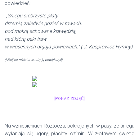
powiedzieć:
„Śniegu srebrzyste płaty
drzemią zaledwie gdzieś w rowach,
pod mokrą schowane krawędzią,
nad którą pęki traw
w wiosennych drgają powiewach.” ( J. Kasprowicz Hymny)
(kliknij na miniaturce, aby ją powiększyć)
[POKAZ ZDJĘĆ]
Na wzniesieniach Roztocza, pokrojonych w pasy, ze śniegu
wyłaniają się ugory, płachty ozimin. W złotawym świetle