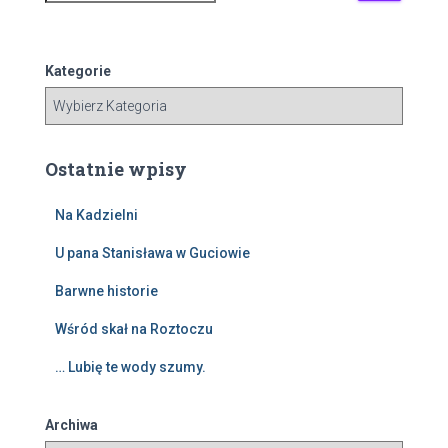
u
k
a
Kategorie
j
:
Ostatnie wpisy
Na Kadzielni
U pana Stanisława w Guciowie
Barwne historie
Wśród skał na Roztoczu
… Lubię te wody szumy.
Archiwa