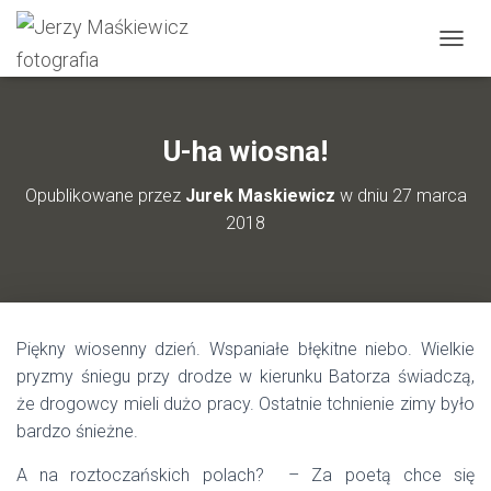
P
R
Z
E
Ł
U-ha wiosna!
Ą
C
Opublikowane przez
Jurek Maskiewicz
w dniu
27 marca
Z
2018
N
A
W
I
G
A
Piękny wiosenny dzień. Wspaniałe błękitne niebo. Wielkie
C
J
pryzmy śniegu przy drodze w kierunku Batorza świadczą,
Ę
że drogowcy mieli dużo pracy. Ostatnie tchnienie zimy było
bardzo śnieżne.
A na roztoczańskich polach? – Za poetą chce się