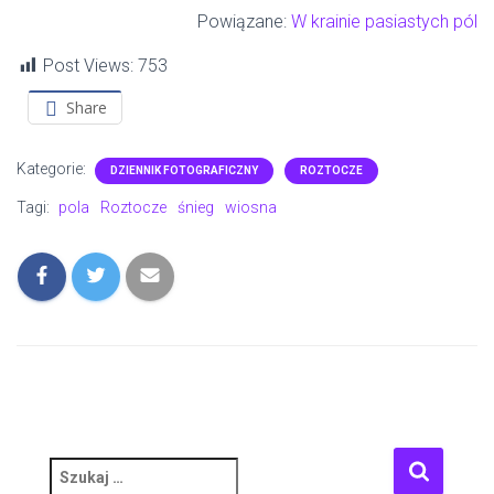
Powiązane:
W krainie pasiastych pól
Post Views:
753
Share
Kategorie:
DZIENNIK FOTOGRAFICZNY
ROZTOCZE
Tagi:
pola
Roztocze
śnieg
wiosna
S
z