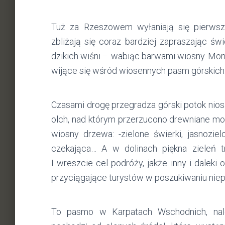
Tuż za Rzeszowem wyłaniają się pierwsze
zbliżają się coraz bardziej zapraszając świ
dzikich wiśni – wabiąc barwami wiosny. Mon
wijące się wśród wiosennych pasm górskich
Czasami drogę przegradza górski potok nios
olch, nad którym przerzucono drewniane mos
wiosny drzewa: -zielone świerki, jasnozie
czekająca… A w dolinach piękna zieleń
I wreszcie cel podróży, jakże inny i daleki
przyciągające turystów w poszukiwaniu niep
To pasmo w Karpatach Wschodnich, nal