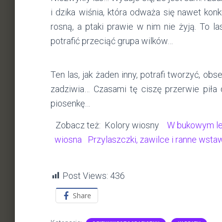
i dzika wiśnia, która odważa się nawet kon
rosną, a ptaki prawie w nim nie żyją. To 
potrafić przeciąć grupa wilków…
Ten las, jak żaden inny, potrafi tworzyć, o
zadziwia… Czasami tę ciszę przerwie piła
piosenkę…
Zobacz też: Kolory wiosny
W bukowym le
wiosna
Przylaszczki, zawilce i ranne wsta
Post Views:
436
Share