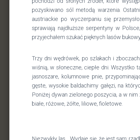
pochodzi od słonych źródeł, które występ
pozyskiwano sól metodą warzenia. Ostatn
austriackie po wyczerpaniu się przemys
sprawiają najdłuższe serpentyny w Polsce
przyjechałem szukać pięknych lasów bukowy
Trzy dni wędrówek, po szlakach i zboczach
wiśnią, w słoneczne, ciepłe dni. Wszystko t
jasnoszare, kolumnowe pnie, przypominaj
gęste, wysokie baldachimy gałęzi, na który
Poniżej dywan zielonego poszycia, a w nim 
białe, różowe, żółte, liliowe, fioletowe.
Niezwykły las… Wydaje się, że jest sam: rza