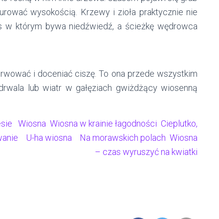
kurować wysokością. Krzewy i zioła praktycznie nie
las w którym bywa niedźwiedź, a ścieżkę wędrowca
bserwować i doceniać ciszę. To ona przede wszystkim
 drwala lub wiatr w gałęziach gwiżdżący wiosenną
sie
Wiosna
Wiosna w krainie łagodności
Cieplutko,
wanie
U-ha wiosna
Na morawskich polach
Wiosna
– czas wyruszyć na kwiatki