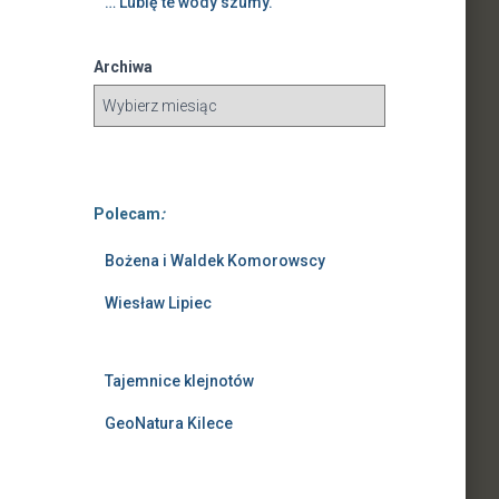
… Lubię te wody szumy.
Archiwa
Polecam
:
Bożena i Waldek Komorowscy
Wiesław Lipiec
Tajemnice klejnotów
GeoNatura Kilece