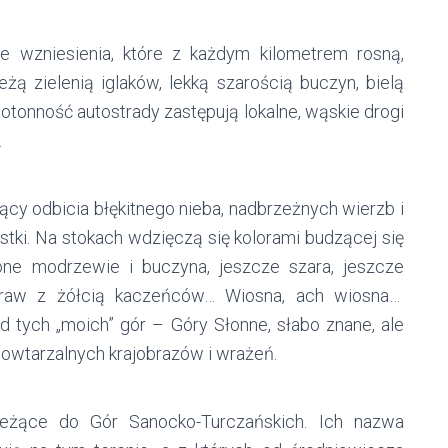
 wzniesienia, które z każdym kilometrem rosną,
eżą zielenią iglaków, lekką szarością buczyn, bielą
otonność autostrady zastępują lokalne, wąskie drogi
.
ący odbicia błękitnego nieba, nadbrzeżnych wierzb i
tki. Na stokach wdzięczą się kolorami budzącej się
lone modrzewie i buczyna, jeszcze szara, jeszcze
 traw z żółcią kaczeńców… Wiosna, ach wiosna…
 od tych „moich” gór – Góry Słonne, słabo znane, ale
owtarzalnych krajobrazów i wrażeń.
eżące do Gór Sanocko-Turczańskich. Ich nazwa