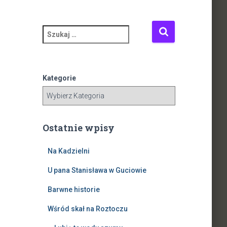
S
z
u
k
a
Kategorie
j
:
Ostatnie wpisy
Na Kadzielni
U pana Stanisława w Guciowie
Barwne historie
Wśród skał na Roztoczu