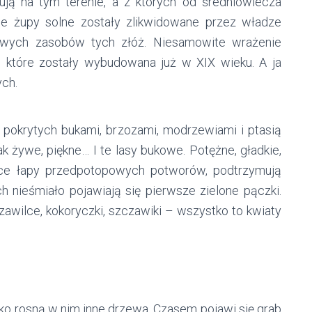
ują na tym terenie, a z których od średniowiecza
ie żupy solne zostały zlikwidowane przez władze
łowych zasobów tych złóż. Niesamowite wrażenie
, które zostały wybudowana już w XIX wieku. A ja
ch.
 pokrytych bukami, brzozami, modrzewiami i ptasią
ak żywe, piękne… I te lasy bukowe. Potężne, gładkie,
ące łapy przedpotopowych potworów, podtrzymują
ch nieśmiało pojawiają się pierwsze zielone pączki.
zawilce, kokoryczki, szczawiki – wszystko to kwiaty
dko rosną w nim inne drzewa. Czasem pojawi się grab