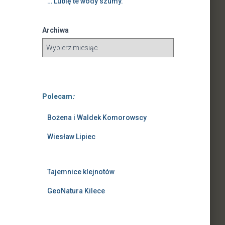
… Lubię te wody szumy.
Archiwa
Polecam
:
Bożena i Waldek Komorowscy
Wiesław Lipiec
Tajemnice klejnotów
GeoNatura Kilece