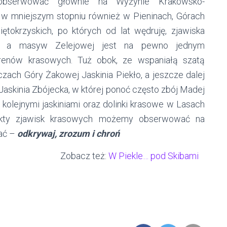
bserwować głównie na Wyżynie Krakowsko-
 w mniejszym stopniu również w Pieninach, Górach
tokrzyskich, po których od lat wędruję, zjawiska
e, a masyw Zelejowej jest na pewno jednym
erenów krasowych. Tuż obok, ze wspaniałą szatą
oczach Góry Żakowej Jaskinia Piekło, a jeszcze dalej
askinia Zbójecka, w której ponoć często zbój Madej
kolejnymi jaskiniami oraz dolinki krasowe w Lasach
ekty zjawisk krasowych możemy obserwować na
dać –
odkrywaj, zrozum i chroń
Zobacz też:
W Piekle… pod Skibami