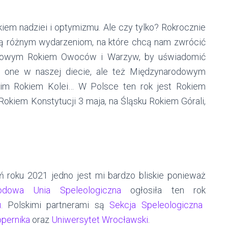
okiem nadziei i optymizmu. Ale czy tylko? Rokrocznie
ują różnym wydarzeniom, na które chcą nam zwrócić
odowym Rokiem Owoców i Warzyw, by uświadomić
ją one w naszej diecie, ale też Międzynarodowym
kim Rokiem Kolei… W Polsce ten rok jest Rokiem
okiem Konstytucji 3 maja, na Śląsku Rokiem Górali,
 roku 2021 jedno jest mi bardzo bliskie ponieważ
odowa Unia Speleologiczna
ogłosiła ten rok
.
Polskimi partnerami są
Sekcja Speleologiczna
pernika
oraz
Uniwersytet Wrocławski
.