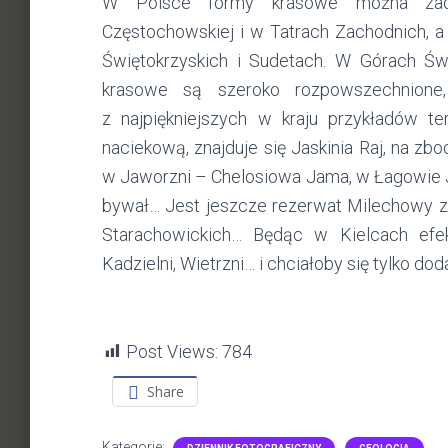
W Polsce formy krasowe można zao
Częstochowskiej i w Tatrach Zachodnich, a
Świętokrzyskich i Sudetach. W Górach Świę
krasowe są szeroko rozpowszechnion
z najpiękniejszych w kraju przykładów t
naciekową, znajduje się Jaskinia Raj, na zb
w Jaworzni – Chelosiowa Jama, w Łagowie J
bywał… Jest jeszcze rezerwat Milechowy z 
Starachowickich… Będąc w Kielcach ef
Kadzielni, Wietrzni… i chciałoby się tylko do
Post Views:
784
Share
Kategorie: