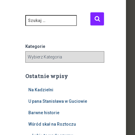
S
z
u
k
a
Kategorie
j
:
Ostatnie wpisy
Na Kadzielni
U pana Stanisława w Guciowie
Barwne historie
Wśród skał na Roztoczu