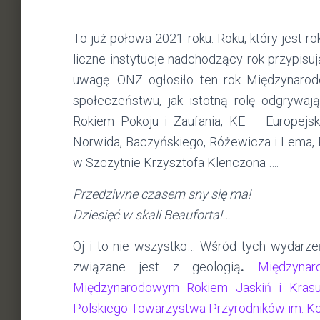
To już połowa 2021 roku. Roku, który jest r
liczne instytucje nadchodzący rok przypis
uwagę. ONZ ogłosiło ten rok Międzynar
społeczeństwu, jak istotną rolę odgrywa
Rokiem Pokoju i Zaufania, KE – Europejs
Norwida, Baczyńskiego, Różewicza i Lema, R
w Szczytnie Krzysztofa Klenczona ….
Przedziwne czasem sny się ma!
Dziesięć w skali Beauforta!…
Oj i to nie wszystko… Wśród tych wydarzeń
związane jest z geologią
.
Międzynar
Międzynarodowym Rokiem Jaskiń i Krasu
Polskiego Towarzystwa Przyrodników im. Ko