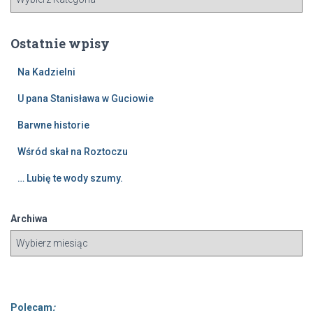
:
Ostatnie wpisy
Na Kadzielni
U pana Stanisława w Guciowie
Barwne historie
Wśród skał na Roztoczu
… Lubię te wody szumy.
Archiwa
Polecam
: