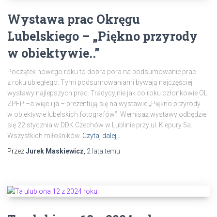
Wystawa prac Okręgu
Lubelskiego – „Piękno przyrody
w obiektywie..”
Początek nowego roku to dobra pora na podsumowanie prac
z roku ubiegłego. Tymi podsumowaniami bywają najczęściej
wystawy najlepszych prac. Tradycyjnie jak co roku członkowie OL
ZPFP –a więc i ja – prezentują się na wystawie „Piękno przyrody
w obiektywie lubelskich fotografów”. Wernisaż wystawy odbędzie
się 22 stycznia w DDK Czechów w Lublinie przy ul. Kiepury 5a.
Wszystkich miłośników
Czytaj dalej…
Przez
Jurek Maskiewicz
,
2 lata
temu