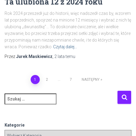
Ta ulubiona 12 z 2024 roku
Rok 2024 przeszedł już do historii, więc nadszedł czas by, wzorem
lat poprzednich, spojrzeć na minione 12 miesięcy i wybrać z nich tę
ulubioną „dwunastkę”… To doskonałe ćwiczenie, ale i wielkie
wyzwanie, bo przecież trzeba przejrzeć setki zdjęć i wybrać te, które
przypominają nam niezapomniane chwile, i te do których się
wraca. Ponieważ rzadko
Czytaj dalej…
Przez
Jurek Maskiewicz
,
2 lata
temu
Stronicowanie
1
2
…
7
NASTĘPNY
wpisów
S
z
u
k
a
Kategorie
j