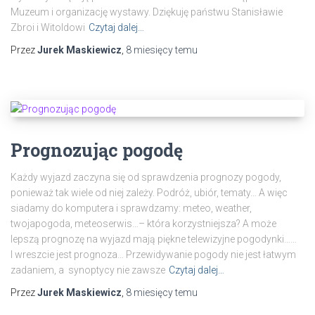
Muzeum i organizację wystawy. Dziękuję państwu Stanisławie
Zbroi i Witoldowi
Czytaj dalej…
Przez
Jurek Maskiewicz
,
8 miesięcy
temu
Prognozując pogodę
Każdy wyjazd zaczyna się od sprawdzenia prognozy pogody,
ponieważ tak wiele od niej zależy. Podróż, ubiór, tematy… A więc
siadamy do komputera i sprawdzamy: meteo, weather,
twojapogoda, meteoserwis…– która korzystniejsza? A może
lepszą prognozę na wyjazd mają piękne telewizyjne pogodynki……
I wreszcie jest prognoza… Przewidywanie pogody nie jest łatwym
zadaniem, a synoptycy nie zawsze
Czytaj dalej…
Przez
Jurek Maskiewicz
,
8 miesięcy
temu