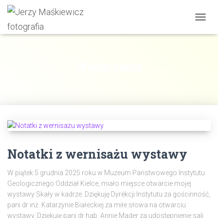
PRZE
NAWI
Wydarzenia
Notatki z wernisażu wystawy
W piątek 5 grudnia 2025 roku w Muzeum Państwowego Instytutu
Geologicznego Oddział Kielce, miało miejsce otwarcie mojej
wystawy Skały w kadrze. Dziękuję Dyrekcji Instytutu za gościnność,
pani dr inż. Katarzynie Białeckiej za miłe słowa na otwarciu
wystawy. Dziękuję pani dr hab. Annie Mader za udostępnienie sali