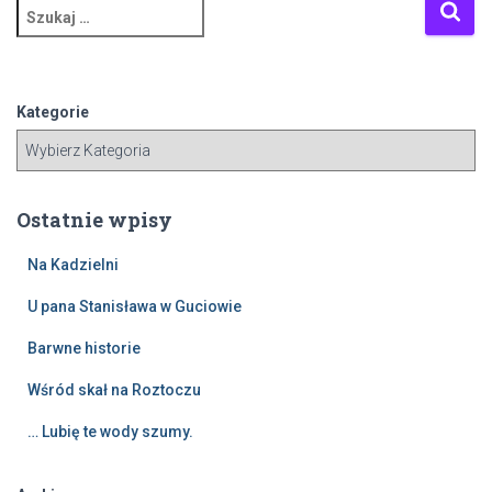
S
z
u
k
a
Kategorie
j
:
Ostatnie wpisy
Na Kadzielni
U pana Stanisława w Guciowie
Barwne historie
Wśród skał na Roztoczu
… Lubię te wody szumy.