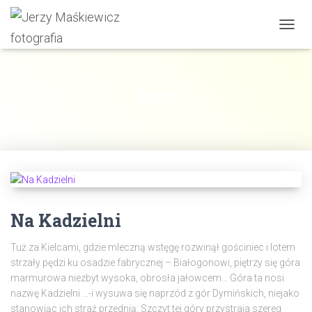
PRZE
NAWI
kras
Na Kadzielni
Tuż za Kielcami, gdzie mleczną wstęgę rozwinął gościniec i lotem
strzały pędzi ku osadzie fabrycznej – Białogonowi, piętrzy się góra
marmurowa niezbyt wysoka, obrosła jałowcem… Góra ta nosi
nazwę Kadzielni …-i wysuwa się naprzód z gór Dymińskich, niejako
stanowiąc ich straż przednią. Szczyt tej góry przystraja szereg