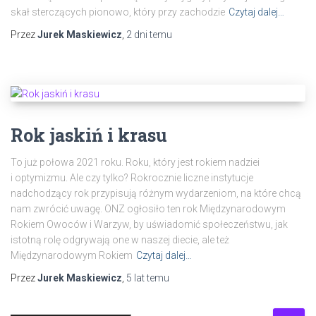
skał sterczących pionowo, który przy zachodzie
Czytaj dalej…
Przez
Jurek Maskiewicz
,
2 dni
temu
Rok jaskiń i krasu
To już połowa 2021 roku. Roku, który jest rokiem nadziei
i optymizmu. Ale czy tylko? Rokrocznie liczne instytucje
nadchodzący rok przypisują różnym wydarzeniom, na które chcą
nam zwrócić uwagę. ONZ ogłosiło ten rok Międzynarodowym
Rokiem Owoców i Warzyw, by uświadomić społeczeństwu, jak
istotną rolę odgrywają one w naszej diecie, ale też
Międzynarodowym Rokiem
Czytaj dalej…
Przez
Jurek Maskiewicz
,
5 lat
temu