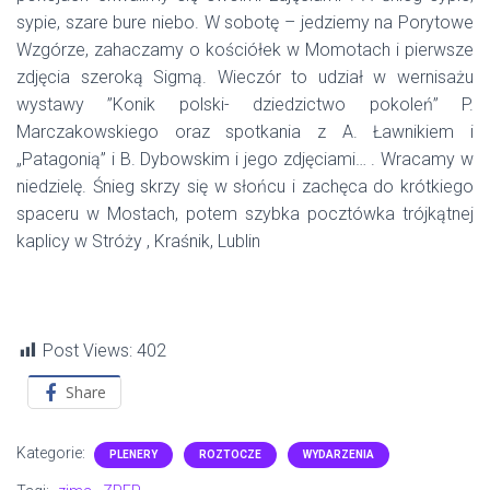
sypie, szare bure niebo. W sobotę – jedziemy na Porytowe
Wzgórze, zahaczamy o kościółek w Momotach i pierwsze
zdjęcia szeroką Sigmą. Wieczór to udział w wernisażu
wystawy ”Konik polski- dziedzictwo pokoleń” P.
Marczakowskiego oraz spotkania z A. Ławnikiem i
„Patagonią” i B. Dybowskim i jego zdjęciami… . Wracamy w
niedzielę. Śnieg skrzy się w słońcu i zachęca do krótkiego
spaceru w Mostach, potem szybka pocztówka trójkątnej
kaplicy w Stróży , Kraśnik, Lublin
Post Views:
402
Share
Kategorie:
PLENERY
ROZTOCZE
WYDARZENIA