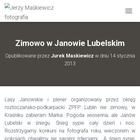
P
R
Z
E
Ł
Zimowo w Janowie Lubelskim
Ą
C
Opublikowane przez
Jurek Maskiewicz
w dniu
14 stycznia
Z
2013
N
A
W
I
G
A
Lasy Janowskie i plener organizowany przez okręg
C
J
roztoczańsko-podkarpacki ZPFP. Lublin nie zimowy, w
Ę
Kraśniku zabieram Marka. Pogoda wiosenna, ale Janów
Lubelski w śniegu. Śnieg sypie cały dzień i noc.
Rozstrzygamy konkurs na fotografa roku, wieczorem w
pokojach chwalimy się swoimi zdjęciami . A śnieg sypie,