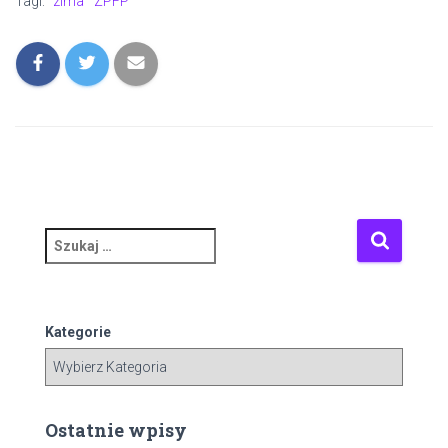
Tagi:
zima
ZPFP
S
z
u
k
a
Kategorie
j
:
Ostatnie wpisy