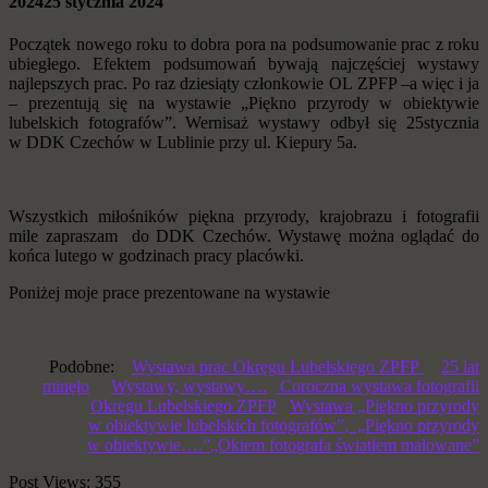
2024
25 stycznia 2024
Początek nowego roku to dobra pora na podsumowanie prac z roku
ubiegłego. Efektem podsumowań bywają najczęściej wystawy
najlepszych prac. Po raz dziesiąty członkowie OL ZPFP –a więc i ja
– prezentują się na wystawie „Piękno przyrody w obiektywie
lubelskich fotografów”. Wernisaż wystawy odbył się 25stycznia
w DDK Czechów w Lublinie przy ul. Kiepury 5a.
Wszystkich miłośników piękna przyrody, krajobrazu i fotografii
mile zapraszam do DDK Czechów. Wystawę można oglądać do
końca lutego w godzinach pracy placówki.
Poniżej moje prace prezentowane na wystawie
Podobne:
Wystawa prac Okręgu Lubelskiego ZPFP
25 lat
minęło
Wystawy, wystawy….
Coroczna wystawa fotografii
Okręgu Lubelskiego ZPFP
Wystawa „Piękno przyrody
w obiektywie lubelskich fotografów”
,
„Piękno przyrody
w obiektywie….”
„Okiem fotografa światłem malowane”
Post Views:
355