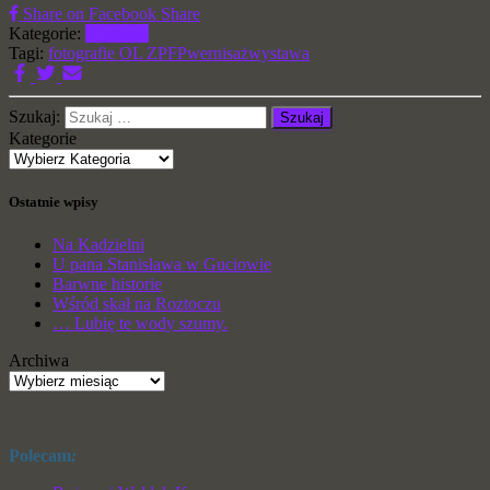
Share on Facebook
Share
Kategorie:
Wystawa
Tagi:
fotografie OL ZPFP
wernisaż
wystawa
Szukaj:
Kategorie
Ostatnie wpisy
Na Kadzielni
U pana Stanisława w Guciowie
Barwne historie
Wśród skał na Roztoczu
… Lubię te wody szumy.
Archiwa
Polecam
: