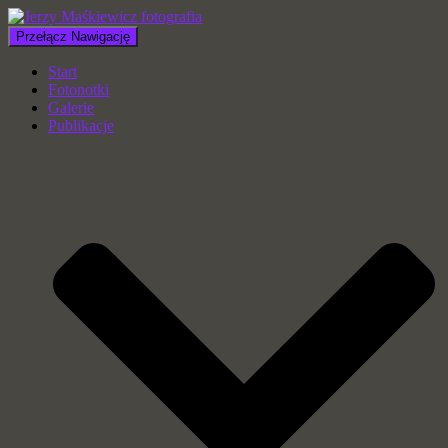
Przełącz Nawigację
Start
Fotonotki
Galerie
Publikacje