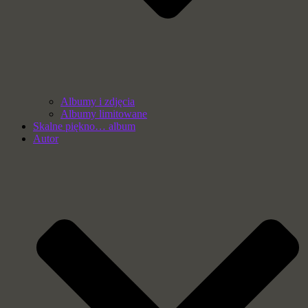
Albumy i zdjęcia
Albumy limitowane
Skalne piękno… album
Autor