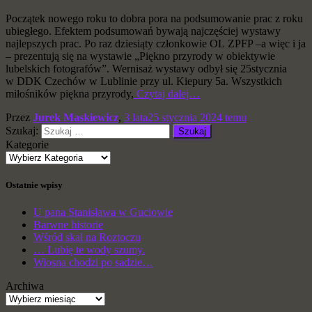
Początek nowego roku to dobra pora na podsumowanie prac z roku
ubiegłego. Efektem podsumowań bywają najczęściej wystawy
najlepszych prac. Po raz dziesiąty członkowie OL ZPFP –a więc i ja
– prezentują się na wystawie „Piękno przyrody w obiektywie
lubelskich fotografów”. Wernisaż wystawy odbył się 25stycznia
w DDK Czechów w Lublinie przy ul. Kiepury 5a. Wszystkich
miłośników piękna przyrody,
Czytaj dalej…
Przez
Jurek Maskiewicz
,
3 lata
25 stycznia 2024
temu
Szukaj:
Kategorie
Ostatnie wpisy
U pana Stanisława w Guciowie
Barwne historie
Wśród skał na Roztoczu
… Lubię te wody szumy.
Wiosna chodzi po sadzie…
Archiwa