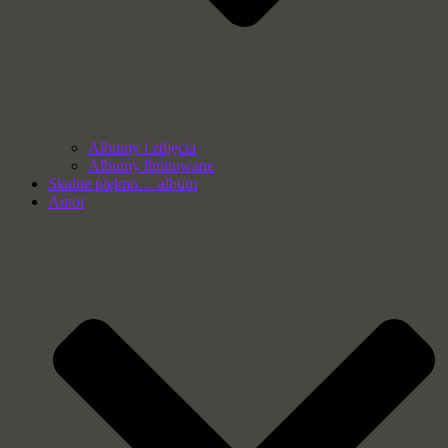
Albumy i zdjęcia
Albumy limitowane
Skalne piękno… album
Autor