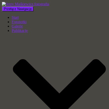
Przełącz Nawigację
Start
Fotonotki
Galerie
Publikacje