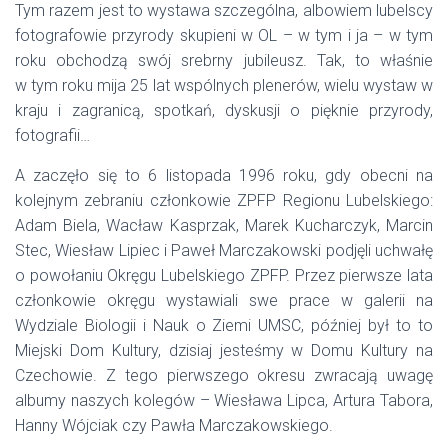
Tym razem jest to wystawa szczególna, albowiem lubelscy
fotografowie przyrody skupieni w OL – w tym i ja – w tym
roku obchodzą swój srebrny jubileusz. Tak, to właśnie
w tym roku mija 25 lat wspólnych plenerów, wielu wystaw w
kraju i zagranicą, spotkań, dyskusji o pięknie przyrody,
fotografii…
A zaczęło się to 6 listopada 1996 roku, gdy obecni na
kolejnym zebraniu członkowie ZPFP Regionu Lubelskiego:
Adam Biela, Wacław Kasprzak, Marek Kucharczyk, Marcin
Stec, Wiesław Lipiec i Paweł Marczakowski podjęli uchwałę
o powołaniu Okręgu Lubelskiego ZPFP. Przez pierwsze lata
członkowie okręgu wystawiali swe prace w galerii na
Wydziale Biologii i Nauk o Ziemi UMSC, później był to to
Miejski Dom Kultury, dzisiaj jesteśmy w Domu Kultury na
Czechowie. Z tego pierwszego okresu zwracają uwagę
albumy naszych kolegów – Wiesława Lipca, Artura Tabora,
Hanny Wójciak czy Pawła Marczakowskiego.