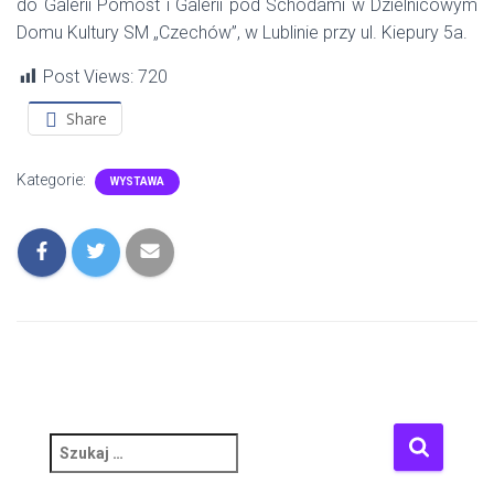
do Galerii Pomost i Galerii pod Schodami w Dzielnicowym
Domu Kultury SM „Czechów”, w Lublinie przy ul. Kiepury 5a.
Post Views:
720
Share
Kategorie:
WYSTAWA
S
z
u