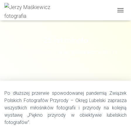
P
R
Z
E
Ł
25 lat minęło
Ą
C
Opublikowane przez
Jurek Maskiewicz
w dniu
13
Z
września 2021
N
A
W
I
G
A
Po dłuższej przerwie spowodowanej pandemią Związek
C
J
Polskich Fotografów Przyrody – Okręg Lubelski zaprasza
Ę
wszystkich miłośników fotografii i przyrody na kolejną
wystawę „Piękno przyrody w obiektywie lubelskich
fotografów”.