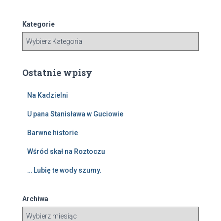
k
a
Kategorie
j
:
Ostatnie wpisy
Na Kadzielni
U pana Stanisława w Guciowie
Barwne historie
Wśród skał na Roztoczu
… Lubię te wody szumy.
Archiwa