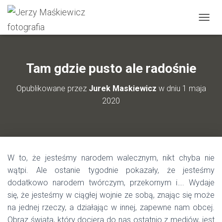
P
R
Z
E
Ł
Tam gdzie pusto ale radośnie
Ą
C
Opublikowane przez
Jurek Maskiewicz
w dniu
1 maja
Z
2020
N
A
W
I
G
A
W to, że jesteśmy narodem walecznym, nikt chyba nie
C
J
wątpi. Ale ostanie tygodnie pokazały, że jesteśmy
Ę
dodatkowo narodem twórczym, przekornym i…. Wydaje
się, że jesteśmy w ciągłej wojnie ze sobą, znając się może
na jednej rzeczy, a działając w innej, zapewne nam obcej.
Obraz świata, który dociera do nas ostatnio z mediów, jest