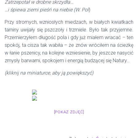
Zatrzepotał w drobne skrzydła…
…i śpiewa ziemi pieśń na niebie (W. Pol
)
Przy stromych, wzniosłych miedzach, w białych kwiatkach
tarniny uwijały się pszczoły i trzmiele. Było tak przyjemne.
Przemierzyłem długość pola i gdy już miałem wracać – ten
spokój, ta cisza tak wabiła – że znów wróciłem na ścieżkę
w łanie pszenicy, na kolejne wzniesienie, by jeszcze nasycić
zmysły barwami, spokojem i energią budzącej się Natury…
(kliknij na miniaturce, aby ją powiększyć)
[POKAZ ZDJĘĆ]