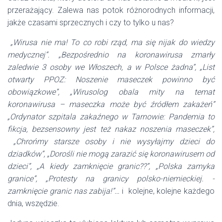
przerażający. Zalewa nas potok różnorodnych informacji,
jakże czasami sprzecznych i czy to tylko u nas?
„Wirusa nie ma! To co robi rząd, ma się nijak do wiedzy
medycznej”. „Bezpośrednio na koronawirusa zmarły
zaledwie 3 osoby we Włoszech, a w Polsce żadna”, „List
otwarty PPOZ: Noszenie maseczek powinno być
obowiązkowe”, „Wirusolog obala mity na temat
koronawirusa – maseczka może być źródłem zakażeń”
„Ordynator szpitala zakaźnego w Tarnowie: Pandemia to
fikcja, bezsensowny jest też nakaz noszenia maseczek”,
„Chrońmy starsze osoby i nie wysyłajmy dzieci do
dziadków”, „Dorośli nie mogą zarazić się koronawirusem od
dzieci”, „A kiedy zamknięcie granic??”, „Polska zamyka
granice”, „Protesty na granicy polsko-niemieckiej. -
zamknięcie granic nas zabija!”…
i kolejne, kolejne każdego
dnia, wszędzie.