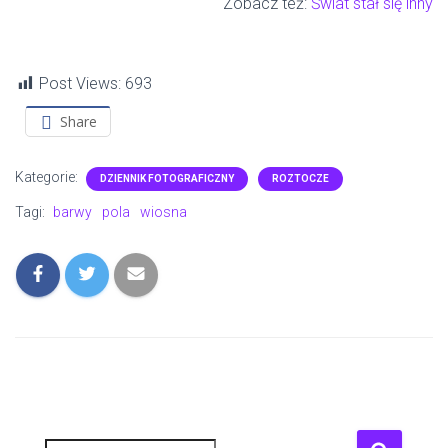
Zobacz też:
Świat stał się inny
Post Views:
693
Share
Kategorie:
DZIENNIK FOTOGRAFICZNY
ROZTOCZE
Tagi:
barwy
pola
wiosna