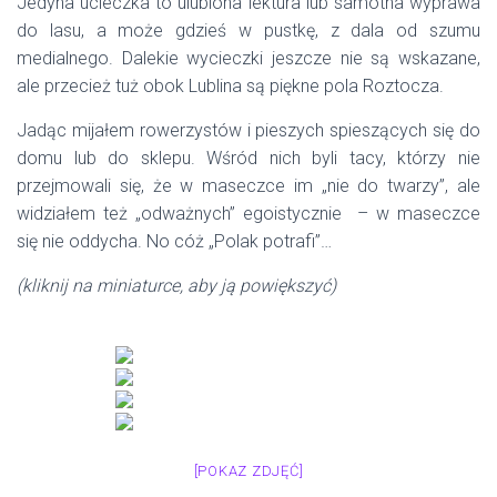
Jedyna ucieczka to ulubiona lektura lub samotna wyprawa
do lasu, a może gdzieś w pustkę, z dala od szumu
medialnego. Dalekie wycieczki jeszcze nie są wskazane,
ale przecież tuż obok Lublina są piękne pola Roztocza.
Jadąc mijałem rowerzystów i pieszych spieszących się do
domu lub do sklepu. Wśród nich byli tacy, którzy nie
przejmowali się, że w maseczce im „nie do twarzy”, ale
widziałem też „odważnych” egoistycznie – w maseczce
się nie oddycha. No cóż „Polak potrafi”…
(kliknij na miniaturce, aby ją powiększyć)
[POKAZ ZDJĘĆ]