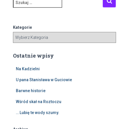
S
z
u
k
a
Kategorie
j
:
Ostatnie wpisy
Na Kadzielni
U pana Stanisława w Guciowie
Barwne historie
Wśród skał na Roztoczu
… Lubię te wody szumy.