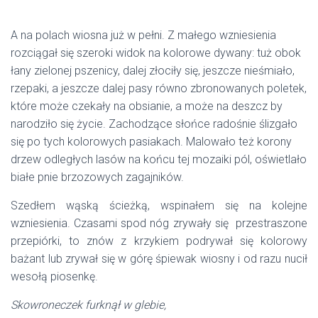
A na polach wiosna już w pełni. Z małego wzniesienia
rozciągał się szeroki widok na kolorowe dywany: tuż obok
łany zielonej pszenicy, dalej złociły się, jeszcze nieśmiało,
rzepaki, a jeszcze dalej pasy równo zbronowanych poletek,
które może czekały na obsianie, a może na deszcz by
narodziło się życie. Zachodzące słońce radośnie ślizgało
się po tych kolorowych pasiakach. Malowało też korony
drzew odległych lasów na końcu tej mozaiki pól, oświetlało
białe pnie brzozowych zagajników.
Szedłem wąską ścieżką, wspinałem się na kolejne
wzniesienia. Czasami spod nóg zrywały się przestraszone
przepiórki, to znów z krzykiem podrywał się kolorowy
bażant lub zrywał się w górę śpiewak wiosny i od razu nucił
wesołą piosenkę.
Skowroneczek furknął w glebie,