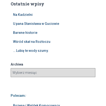
Ostatnie wpisy
Na Kadzielni
U pana Stanisława w Guciowie
Barwne historie
Wśród skał na Roztoczu
… Lubię te wody szumy.
Archiwa
Polecam
:
Bożena i Waldek Komorowscy