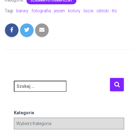
Kategorie:
DZIENNIK FOTOGRAFICZNY
Tagi:
barwy
fotografia
jesień
kolory
liscie
obłoki
tło
S
z
u
k
a
Kategorie
j
: