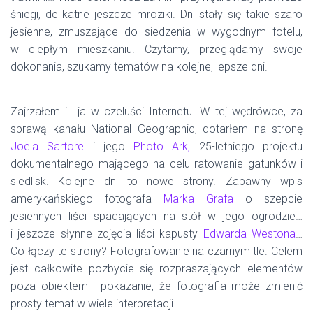
śniegi, delikatne jeszcze mroziki. Dni stały się takie szaro
jesienne, zmuszające do siedzenia w wygodnym fotelu,
w ciepłym mieszkaniu. Czytamy, przeglądamy swoje
dokonania, szukamy tematów na kolejne, lepsze dni.
Zajrzałem i ja w czeluści Internetu. W tej wędrówce, za
sprawą kanału National Geographic, dotarłem na stronę
Joela Sartore
i jego
Photo Ark,
25-letniego projektu
dokumentalnego mającego na celu ratowanie gatunków i
siedlisk. Kolejne dni to nowe strony. Zabawny wpis
amerykańskiego fotografa
Marka Grafa
o szepcie
jesiennych liści spadających na stół w jego ogrodzie…
i jeszcze słynne zdjęcia liści kapusty
Edwarda Westona
…
Co łączy te strony? Fotografowanie na czarnym tle. Celem
jest całkowite pozbycie się rozpraszających elementów
poza obiektem i pokazanie, że fotografia może zmienić
prosty temat w wiele interpretacji.