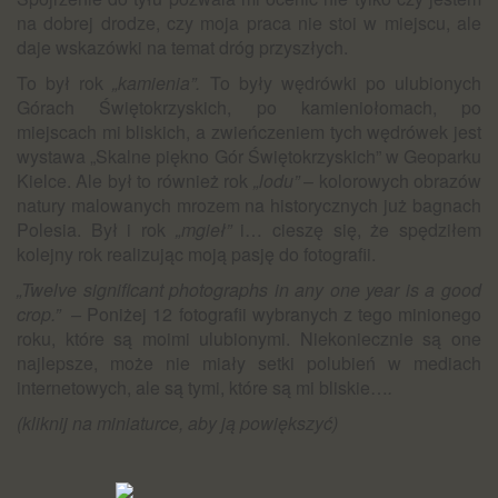
na dobrej drodze, czy moja praca nie stoi w miejscu, ale
daje wskazówki na temat dróg przyszłych.
To był rok
„kamienia”.
To były wędrówki po ulubionych
Górach Świętokrzyskich, po kamieniołomach, po
miejscach mi bliskich, a zwieńczeniem tych wędrówek jest
wystawa „Skalne piękno Gór Świętokrzyskich” w Geoparku
Kielce. Ale był to również rok
„lodu”
– kolorowych obrazów
natury malowanych mrozem na historycznych już bagnach
Polesia. Był i rok
„mgieł”
i… cieszę się, że spędziłem
kolejny rok realizując moją pasję do fotografii.
„Twelve significant photographs in any one year is a good
crop.”
–
Poniżej 12 fotografii wybranych z tego minionego
roku, które są moimi ulubionymi. Niekoniecznie są one
najlepsze, może nie miały setki polubień w mediach
internetowych, ale są tymi, które są mi bliskie…
.
(kliknij na miniaturce, aby ją powiększyć)