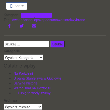
Share
Kategorie:
Wybrane
Wydarzenia
Tagi:
dwanaście
najlepsze
podsumowanie
rok
wybrane
Szukaj:
Kategorie
Ostatnie wpisy
Na Kadzielni
U pana Stanisława w Guciowie
Barwne historie
Wśród skał na Roztoczu
… Lubię te wody szumy.
Archiwa