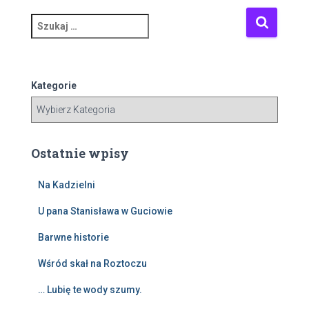
S
z
u
k
a
Kategorie
j
:
Ostatnie wpisy
Na Kadzielni
U pana Stanisława w Guciowie
Barwne historie
Wśród skał na Roztoczu
… Lubię te wody szumy.