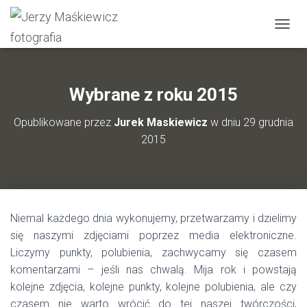
P
R
Z
E
Ł
Wybrane z roku 2015
Ą
C
Opublikowane przez
Jurek Maskiewicz
w dniu
29 grudnia
Z
2015
N
A
W
I
G
A
Niemal każdego dnia wykonujemy, przetwarzamy i dzielimy
C
J
się naszymi zdjęciami poprzez media elektroniczne.
Ę
Liczymy punkty, polubienia, zachwycamy się czasem
komentarzami – jeśli nas chwalą. Mija rok i powstają
kolejne zdjęcia, kolejne punkty, kolejne polubienia, ale czy
czasem nie warto wrócić do tej naszej twórczości,