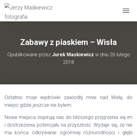
P
R
Z
E
Ł
Zabawy z piaskiem – Wisła
Ą
C
Opublikowane przez
Jurek Maskiewicz
w dniu
26 lutego
Z
2018
N
A
W
I
G
A
Ostatnio moje wędrówki zawiodły mnie nad Wisłę, do
C
J
miejsc gdzie jeszcze nie byłem.
Ę
Nowe miejsca inspirują nas do bliższego przyjrzenia się im
i dostrzeżenia potencjału na przyszłość. Wydaje się, że nie
ma końca odkrywanie ogromnej różnorodności i głębi