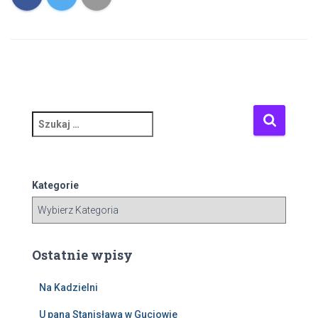
S
z
u
k
a
Kategorie
j
:
Ostatnie wpisy
Na Kadzielni
U pana Stanisława w Guciowie