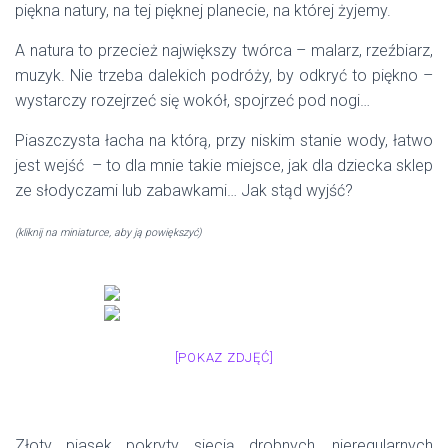
piękna natury, na tej pięknej planecie, na której żyjemy.
A natura to przecież największy twórca – malarz, rzeźbiarz,
muzyk. Nie trzeba dalekich podróży, by odkryć to piękno –
wystarczy rozejrzeć się wokół, spojrzeć pod nogi…
Piaszczysta łacha na którą, przy niskim stanie wody, łatwo
jest wejść – to dla mnie takie miejsce, jak dla dziecka sklep
ze słodyczami lub zabawkami… Jak stąd wyjść?
(kliknij na miniaturce, aby ją powiększyć)
[POKAZ ZDJĘĆ]
Złoty piasek pokryty siecią drobnych, nieregularnych