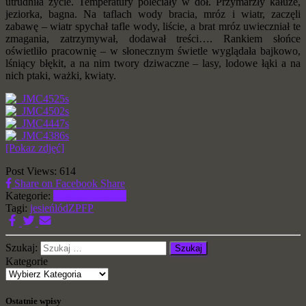
utrudniła życie. Temperatury poleciały w dół. Przymarzły kałuże,
jeziorka, bagna. Na taflach wody bracia, mróz i wiatr, zaczęli
zabawę – wiatr spychał tafle wody, liście, a brat mróz uwieczniał te
zmagania, zatrzymywał, dodawał treści…. Rankiem słońce
oświetliło pracownię – w słonecznym świetle wyglądała bajkowo,
lśniący błękit, a na nim twory dziwaczne – lasy, lodowe łąki a na
nich ptaki, ważki, kwiaty.
[Pokaz zdjęć]
Post Views:
614
Share on Facebook
Share
Kategorie:
Plenery
Roztocze
Tagi:
jesień
lód
ZPFP
Szukaj:
Kategorie
Ostatnie wpisy