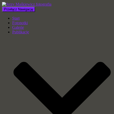
Przełącz Nawigację
Start
Fotonotki
Galerie
Publikacje