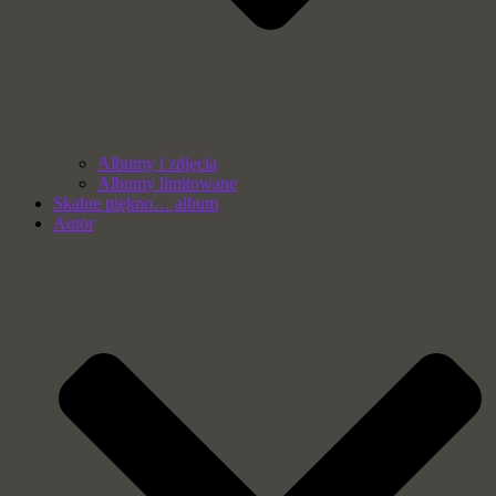
Albumy i zdjęcia
Albumy limitowane
Skalne piękno… album
Autor