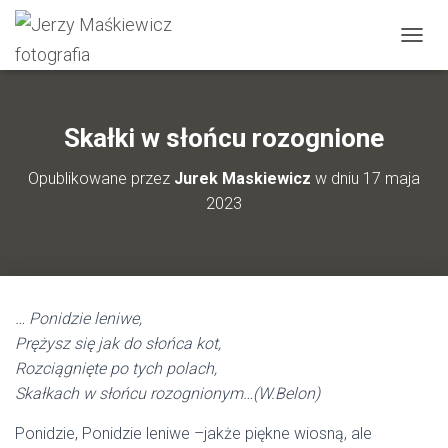
P
R
Z
E
Ł
Skałki w słońcu rozognione
Ą
C
Opublikowane przez
Jurek Maskiewicz
w dniu
17 maja
Z
2023
N
A
W
I
G
A
… Ponidzie leniwe,
C
J
Prężysz się jak do słońca kot,
Ę
Rozciągnięte po tych polach,
Skałkach w słońcu rozognionym
…(W.Belon)
Ponidzie, Ponidzie leniwe –jakże piękne wiosną, ale