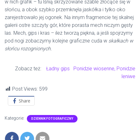
w nich grafik – tu lśnią skrzyżowane szable złocące się w
słońcu, a obok szybko przemknęła jaskółka i tylko oko
zarejestrowało jej ogonek. Na innym fragmencie tej skalnej
galerii ostre szczyty gór, które porasta mech niczym gęsty
las. Mech, gips i kras – ileż tworzą piękna, a jeśli spojrzymy
pod nogi zobaczymy kolejne graficzne cuda w
skałkach w
słońcu rozognionych.
Zobacz też:
Ładny gips
Ponidzie wiosenne, Ponidzie
leniwe
Post Views:
599
Share
Kategorie:
DZIENNIK FOTOGRAFICZNY