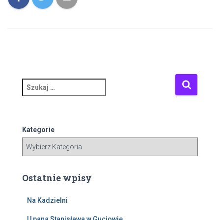
S
z
u
k
a
Kategorie
j
:
Ostatnie wpisy
Na Kadzielni
U pana Stanisława w Guciowie