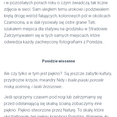
i w pozostałych porach roku o czym świadczą tak liczne
zdjęcia w sieci. Sam uległem temu urokowi i podziwiałem
krętą drogę wśród falujących, kolorowych pól w okolicach
Czarnocina, a w dali rysowały się ostre granie Tatr,
szukałem miejsca dla statywu na grodzisku w Stradowie.
Zatrzymywałem się w tych samych miejscach, które
odwiedza każdy zachwycony fotografiami z Ponidzia…
Ponidzie wiosenne
Ale czy tylko w tym jest piękno?. Są jeszcze zabytki kultury,
przydrożne krzyże, meandry Nidy i
białe piaski porosłe
niską sośniną, i laski brzozowe…
Jeśli spojrzymy czasem pod nogi lub zatrzymamy się
przed odsłaniającą się skalną ścianą zobaczymy inne
piękno. Piękno stworzone przez Naturę. To skały, które
ukształtowały ten piękny krajobraz Ponidzia. Wapienie, iły,