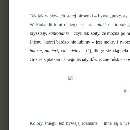
Tak jak w słowach starej piosenki – bywa „puszysty,
W Finlandii lumi (śnieg) jest też i
utukka
– to śnieg
kryształy,
kantohanki –
czyli tak zbity, że można po n
śniegu, której bardzo nie lubimy – jest mokry i tworz
huurre, puuteri, viti, nietos…
Oj, długo się ciągnęł
Gdzieś z płatkami śniegu leciały dźwięczne fińskie s
[P
Kolory śniegu też bywają rozmaite – inne są o ws