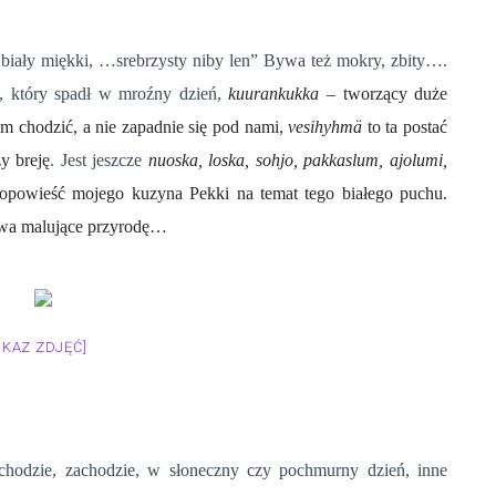
 biały miękki, …srebrzysty niby len” Bywa też mokry, zbity….
, który spadł w mroźny dzień,
kuurankukka –
tworzący duże
im chodzić, a nie zapadnie się pod nami,
vesihyhmä
to ta postać
y breję
. Jest jeszcze
nuoska, loska, sohjo, pakkaslum, ajolumi,
a opowieść mojego kuzyna Pekki na temat tego białego puchu.
łowa malujące przyrodę…
OKAZ ZDJĘĆ]
chodzie, zachodzie, w słoneczny czy pochmurny dzień, inne