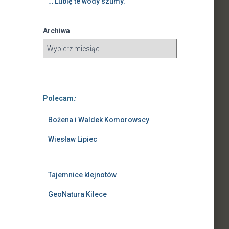
… Lubię te wody szumy.
Archiwa
Polecam
:
Bożena i Waldek Komorowscy
Wiesław Lipiec
Tajemnice klejnotów
GeoNatura Kilece