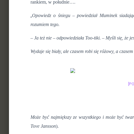
rankiem, w południe….
„
Opowiedz o
ś
niegu – powiedział Muminek siadaj
ą
rozumiem tego.
– Ja te
ż
nie – odpowiedziała Too-tiki. – My
ś
li si
ę
,
ż
e je
Wydaje si
ę
biały, ale czasem robi si
ę
ró
ż
owy, a czasem 
[P
Mo
ż
e by
ć
najmi
ę
kszy ze wszystkiego i mo
ż
e by
ć
twar
Tove Jansson
).