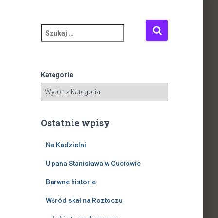
S
z
u
k
a
Kategorie
j
:
Ostatnie wpisy
Na Kadzielni
U pana Stanisława w Guciowie
Barwne historie
Wśród skał na Roztoczu