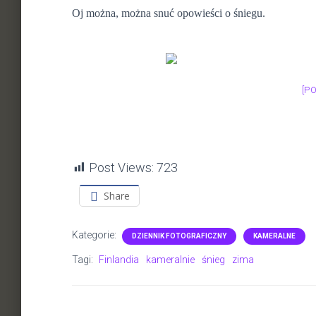
Oj można, można snuć opowieści o śniegu.
[P
Post Views:
723
Share
Kategorie:
DZIENNIK FOTOGRAFICZNY
KAMERALNE
Tagi:
Finlandia
kameralnie
śnieg
zima