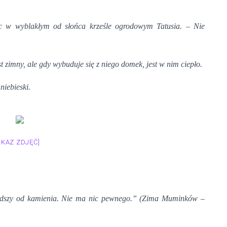
c w wyblakłym od sło
ń
ca krze
ś
le ogrodowym Tatusia. – Nie
st zimny, ale gdy wybuduje si
ę
z niego domek, jest w nim ciepło.
niebieski.
OKAZ ZDJĘĆ]
dszy od kamienia. Nie ma nic pewnego.”
(Zima Muminków –