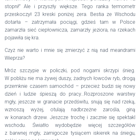
stopni!” Ale i przyszły większe. Tego ranka termometr
przeskoczył 23 kreski poniżej zera. Bestia ze Wschodu
dotarła – zatrzymała pociągi, gdzieś tam w Polsce
zamarzła sieć ciepłownicza, zamarzły jeziora, na rzekach
pojawiła się kra.
Czyż nie warto i mnie się zmierzyć z nią nad meandrami
Wieprza?
Mróz szczypie w policzki, pod nogami skrzypi śnieg.
W pobliżu nie ma żywej duszy, żadnych łowców ryb, drogą
przemknie czasem samochód – przecież budzi się nowy
dzień i ludzie śpieszą do pracy…Rozproszone warstwy
mgły, jeszcze w granacie przedświtu, snują się nad rzeką,
wznoszą wyżej, otulają nadbrzeżne zarośla, giną
w konarach drzew. Jeszcze trochę i zacznie się spektakl
wschodu. Światło wydobędzie więcej szczegółów
z barwnej mgły, zamigocze tysiącem iskierek na śniegu,