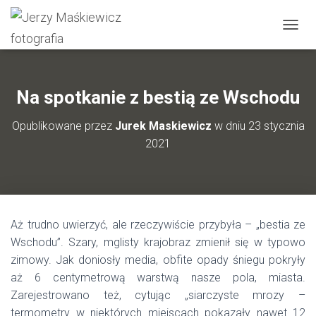
P
R
Z
E
Ł
Na spotkanie z bestią ze Wschodu
Ą
C
Opublikowane przez
Jurek Maskiewicz
w dniu
23 stycznia
Z
2021
N
A
W
I
G
A
Aż trudno uwierzyć, ale rzeczywiście przybyła – „bestia ze
C
J
Wschodu”. Szary, mglisty krajobraz zmienił się w typowo
Ę
zimowy. Jak doniosły media, obfite opady śniegu pokryły
aż 6 centymetrową warstwą nasze pola, miasta.
Zarejestrowano też, cytując „siarczyste mrozy –
termometry w niektórych miejscach pokazały nawet 12