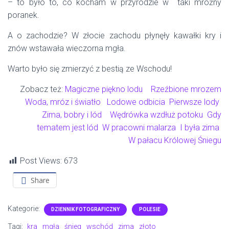
– to było to, co kocham w przyrodzie w taki mroźny
poranek.
A o zachodzie? W złocie zachodu płynęły kawałki kry i
znów wstawała wieczorna mgła.
Warto było się zmierzyć z bestią ze Wschodu!
Zobacz też:
Magiczne piękno lodu
Rzeźbione mrozem
Woda, mróz i światło
Lodowe odbicia
Pierwsze lody
Zima, bobry i lód
Wędrówka wzdłuż potoku
Gdy
tematem jest lód
W pracowni malarza
I była zima
W pałacu Królowej Śniegu
Post Views:
673
Share
Kategorie:
DZIENNIK FOTOGRAFICZNY
POLESIE
Tagi:
kra
mgła
śnieg
wschód
zima
złoto