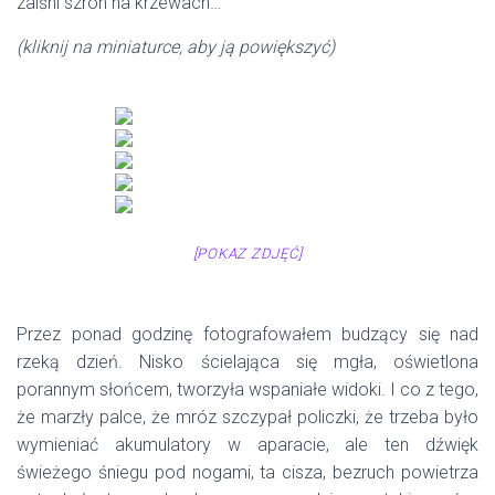
zalśni szron na krzewach…
(kliknij na miniaturce, aby ją powiększyć)
[POKAZ ZDJĘĆ]
Przez ponad godzinę fotografowałem budzący się nad
rzeką dzień. Nisko ścielająca się mgła, oświetlona
porannym słońcem, tworzyła wspaniałe widoki. I co z tego,
że marzły palce, że mróz szczypał policzki, że trzeba było
wymieniać akumulatory w aparacie, ale ten dźwięk
świeżego śniegu pod nogami, ta cisza, bezruch powietrza