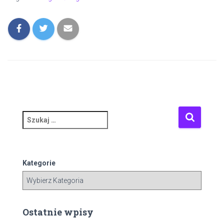
S
z
u
k
a
Kategorie
j
:
Ostatnie wpisy