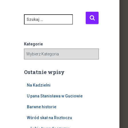
S
z
u
k
a
Kategorie
j
:
Ostatnie wpisy
Na Kadzielni
U pana Stanisława w Guciowie
Barwne historie
Wśród skał na Roztoczu