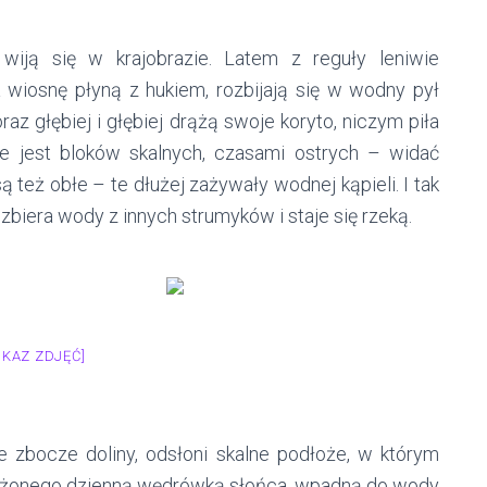
 wiją się w krajobrazie. Latem z reguły leniwie
a wiosnę płyną z hukiem, rozbijają się w wodny pył
raz głębiej i głębiej drążą swoje koryto, niczym piła
ne jest bloków skalnych, czasami ostrych – widać
 też obłe – te dłużej zażywały wodnej kąpieli. I tak
 zbiera wody z innych strumyków i staje się rzeką.
OKAZ ZDJĘĆ]
ie zbocze doliny, odsłoni skalne podłoże, w którym
nużonego dzienną wędrówką słońca, wpadną do wody