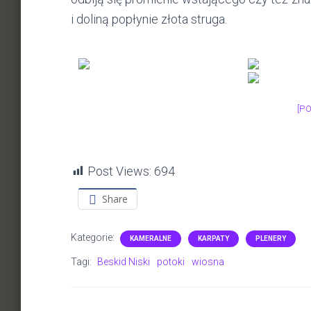
i doliną popłynie złota struga.
[P
Post Views:
694
Share
Kategorie:
KAMERALNE
KARPATY
PLENERY
Tagi:
Beskid Niski
potoki
wiosna