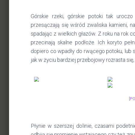
Górskie rzeki, górskie potoki tak uroczo
przesączają się wśród zwaliska kamieni, n
spadając z wielkich głazów. Z roku na rok co
przecinają skalne podłoże. Ich koryto peł
dopiero co wpadły do rwącego potoku, lub są
jak w życiu bardziej przebojowy rozrasta się,
[P
Płynie w szerszej dolinie, czasami podetn
odbiją się promienie wstającego czy też z