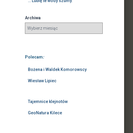
… Lubię te wody szumy.
Archiwa
Polecam
:
Bożena i Waldek Komorowscy
Wiesław Lipiec
Tajemnice klejnotów
GeoNatura Kilece