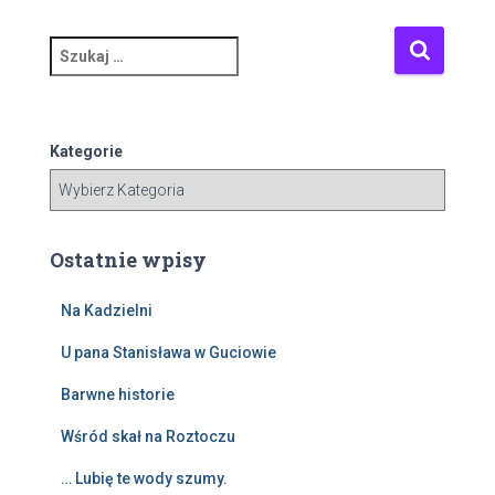
S
z
u
k
a
Kategorie
j
:
Ostatnie wpisy
Na Kadzielni
U pana Stanisława w Guciowie
Barwne historie
Wśród skał na Roztoczu
… Lubię te wody szumy.