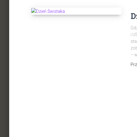
D
Gdz
i U
sta
zob
– w
Pr