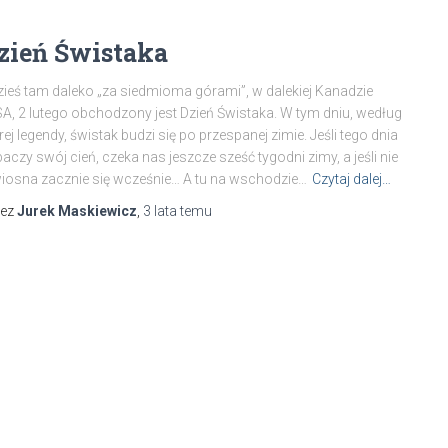
zień Świstaka
ieś tam daleko „za siedmioma górami”, w dalekiej Kanadzie
SA, 2 lutego obchodzony jest Dzień Świstaka. W tym dniu, według
rej legendy, świstak budzi się po przespanej zimie. Jeśli tego dnia
aczy swój cień, czeka nas jeszcze sześć tygodni zimy, a jeśli nie
iosna zacznie się wcześnie… A tu na wschodzie…
Czytaj dalej…
zez
Jurek Maskiewicz
,
3 lata
temu