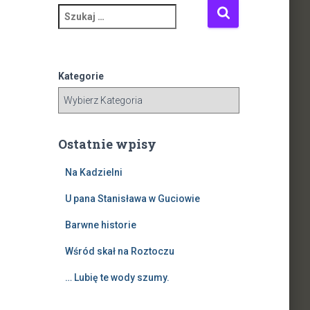
S
z
u
k
a
Kategorie
j
:
Ostatnie wpisy
Na Kadzielni
U pana Stanisława w Guciowie
Barwne historie
Wśród skał na Roztoczu
… Lubię te wody szumy.