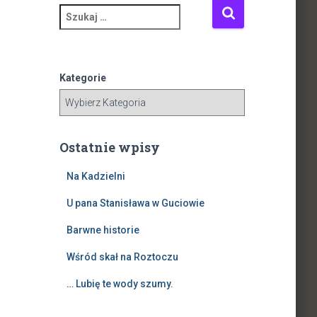
S
z
u
k
a
Kategorie
j
:
Ostatnie wpisy
Na Kadzielni
U pana Stanisława w Guciowie
Barwne historie
Wśród skał na Roztoczu
… Lubię te wody szumy.