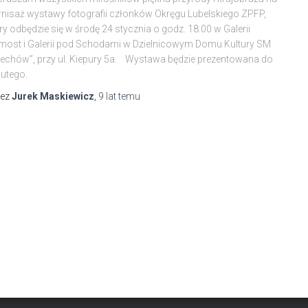
nisaż wystawy fotografii członków Okręgu Lubelskiego ZPFP,
ry odbędzie się w środę 24 stycznia o godz. 18:00 w Galerii
ost i Galerii pod Schodami w Dzielnicowym Domu Kultury SM
echów”, przy ul. Kiepury 5a. Wystawa będzie prezentowana do
lutego.
zez
Jurek Maskiewicz
,
9 lat
temu