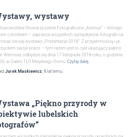
ystawy, wystawy
lowowolskie Stowarzyszenie Fotograficzne „Animus” – którego
tem członkiem – zaprasza wszystkich sympatyków fotografii na
nisaż swojej wystawy „Prezentacje 2018″. Z przyjemnością i ja
zuciłem swoje prace – tym razem jest to cykl ukazujący piękno
ł. Wernisaż odbędzie się dnia 17 listopada 2018 roku, o godzinie
00, w Galerii TŁO Miejskiego Domu
Czytaj dalej…
zez
Jurek Maskiewicz
,
8 lat
temu
ystawa „Piękno przyrody w
biektywie lubelskich
otografów”
raszam wszystkich miłośników piękna przyrody i krajobrazu na