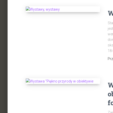
W
Sta
jes
wer
dor
ska
18.
Pr
W
o
f
Zap