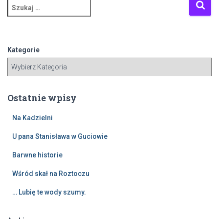
S
z
u
k
a
Kategorie
j
:
Ostatnie wpisy
Na Kadzielni
U pana Stanisława w Guciowie
Barwne historie
Wśród skał na Roztoczu
… Lubię te wody szumy.