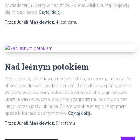
oświadczeniu uderzy w nas znów kolejna wielka burza i pojawią
się mrozy, no bo
Czytaj dalej…
Przez
Jurek Maskiewicz
,
4 lata
temu
Nad leśnym potokiem
Piękna jesień, jakiej dawno nie było. Złota, kolorowa, radosna. Aż
chce się wędrować, błądzić, szukać. U stóp Bukowej Góry wije się
wśród wąwozów leśny potoczek. Szemrze cicho, a gniew swój
ukazuje tylko wówczas, gdy drogę zagrodzi mu podmyty przez
niego korzeń jodły lub buka. Zbiera w sobie energię i z szumem
spada kilkanaście centymetrów
Czytaj dalej…
Przez
Jurek Maskiewicz
,
5 lat
temu