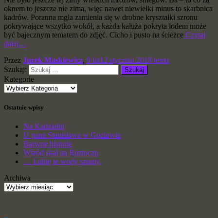
oknem to jeszcze nie zima, więc nawet niewielki minus to skarbnica
kadrów. Poranna mgła zamienia się w drobne kryształki szronu
pokrywające wszytko wokół, a każda kałuża pokryta lodem może
być bajecznym tematem do zdjęć. Cicho i pusto na ścieżce
Czytaj
dalej…
Przez
Jurek Maskiewicz
,
9 lat
12 stycznia 2018
temu
Szukaj:
Kategorie
Ostatnie wpisy
Na Kadzielni
U pana Stanisława w Guciowie
Barwne historie
Wśród skał na Roztoczu
… Lubię te wody szumy.
Archiwa