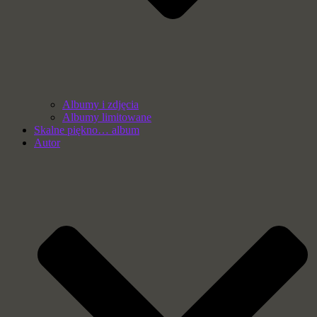
Albumy i zdjęcia
Albumy limitowane
Skalne piękno… album
Autor