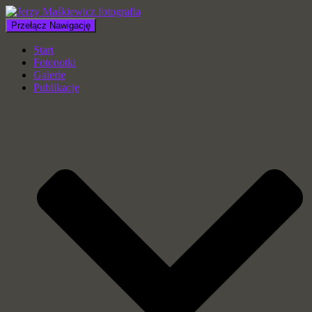
Przełącz Nawigację
Start
Fotonotki
Galerie
Publikacje