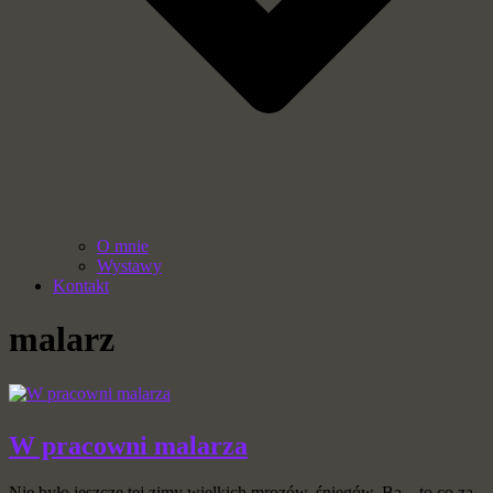
O mnie
Wystawy
Kontakt
malarz
W pracowni malarza
Nie było jeszcze tej zimy wielkich mrozów, śniegów. Ba – to co za