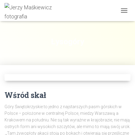
PRZE
NAWI
Łysogóry
Wśród skał
Góry Świętokrzyskie to jedno z najstarszych pasm górskich w
Polsce – położone w centralnej Polsce, miedzy Warszawą a
Krakowem na południu. Nie są tak wyraźne w krajobrazie, nie mają
ostrych form ani wysokich szczytów, ale mimo to mają swój urok.
.„Tam żywopłoty akacji stoją po bokach i otwierają się prześliczne