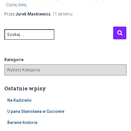
Czytaj dalej…
Przez
Jurek Maskiewicz
,
11 lat
temu
S
z
u
k
a
Kategorie
j
:
Ostatnie wpisy
Na Kadzielni
U pana Stanisława w Guciowie
Barwne historie