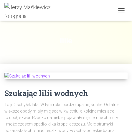
PRZE
NAWI
lilie
Szukając lilii wodnych
To już schyłek lata. W tym roku bardzo upalne, suche. Ostatnie
większe opady miały miejsce w kwietniu, a kolejne miesiące
to upał, skwar. Rzadko na niebie pojawiały się ciemne chmury
i może czasem spadło kilka kropel deszczu. Małe strumyki
pozarastały chroniąc resztki wody, wyschły poleskie bagna.