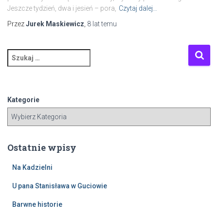
Jeszcze tydzień, dwa i jesień – pora,
Czytaj dalej…
Przez
Jurek Maskiewicz
,
8 lat
temu
S
z
u
k
a
Kategorie
j
:
Ostatnie wpisy
Na Kadzielni
U pana Stanisława w Guciowie
Barwne historie