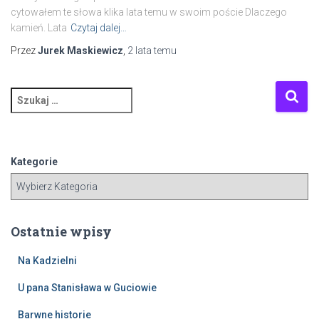
cytowałem te słowa klika lata temu w swoim poście Dlaczego
kamień. Lata
Czytaj dalej…
Przez
Jurek Maskiewicz
,
2 lata
temu
S
z
u
k
a
Kategorie
j
:
Ostatnie wpisy
Na Kadzielni
U pana Stanisława w Guciowie
Barwne historie