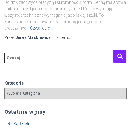
Do dziś zachwyca precyzją i skromnością form. Cechą malarstwa
suibokuga jest jego monochromatyzm, z którego wynikają
wszystkie techniczne wymagania japońskiej sztuki. To
konieczność modelowania za pomocą jednego koloru
precyzyjnych
Czytaj dalej…
Przez
Jurek Maskiewicz
,
6 lat
temu
S
z
u
k
a
Kategorie
j
:
Ostatnie wpisy
Na Kadzielni