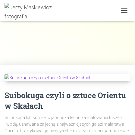
PRZE
NAWI
grafika
Suibokuga czyli o sztuce Orientu
w Skałach
Suibokuga lub sumi-e to japońska technika malowania tuszem
i wodą, uznawana za jedną z najważniejszych gałęzi malarstwa
Orientu. Praktykowali ją niegdyś chętnie arystokraci i samurajowie.