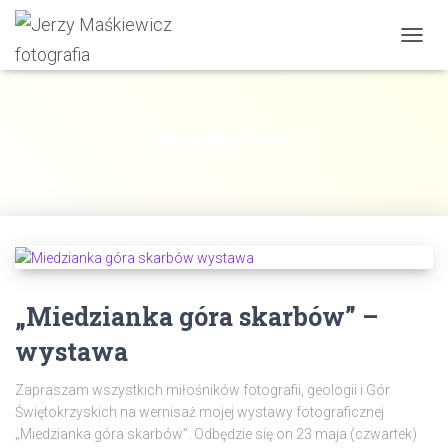
PRZE
NAWI
geocentrum
„Miedzianka góra skarbów” –
wystawa
Zapraszam wszystkich miłośników fotografii, geologii i Gór
Świętokrzyskich na wernisaż mojej wystawy fotograficznej
„Miedzianka góra skarbów”. Odbędzie się on 23 maja (czwartek)