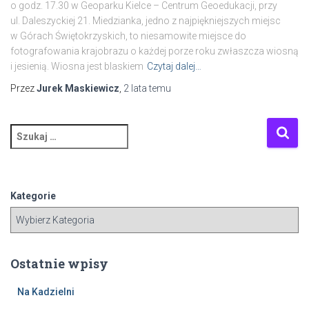
o godz. 17.30 w Geoparku Kielce – Centrum Geoedukacji, przy
ul. Daleszyckiej 21. Miedzianka, jedno z najpiękniejszych miejsc
w Górach Świętokrzyskich, to niesamowite miejsce do
fotografowania krajobrazu o każdej porze roku zwłaszcza wiosną
i jesienią. Wiosna jest blaskiem
Czytaj dalej…
Przez
Jurek Maskiewicz
,
2 lata
temu
S
z
u
k
a
Kategorie
j
:
Ostatnie wpisy
Na Kadzielni