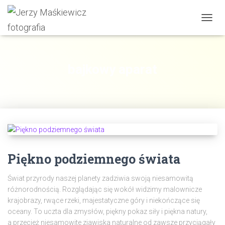
PRZE
NAWI
bajkowy aparat
Piękno podziemnego świata
Świat przyrody naszej planety zadziwia swoją niesamowitą
różnorodnością. Rozglądając się wokół widzimy malownicze
krajobrazy, rwące rzeki, majestatyczne góry i niekończące się
oceany. To uczta dla zmysłów, piękny pokaz siły i piękna natury,
a przecież niesamowite zjawiska naturalne od zawsze przyciągały