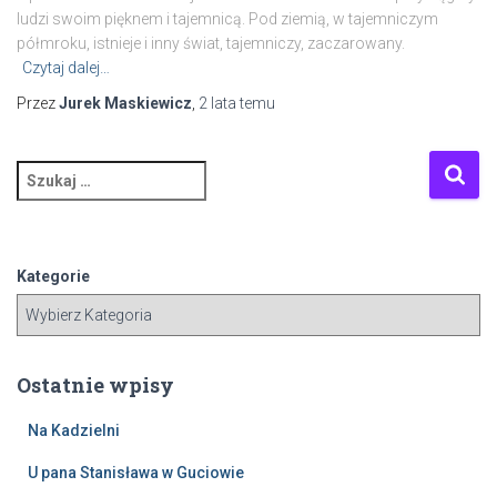
ludzi swoim pięknem i tajemnicą. Pod ziemią, w tajemniczym
półmroku, istnieje i inny świat, tajemniczy, zaczarowany.
Czytaj dalej…
Przez
Jurek Maskiewicz
,
2 lata
temu
S
z
u
k
a
Kategorie
j
:
Ostatnie wpisy
Na Kadzielni
U pana Stanisława w Guciowie