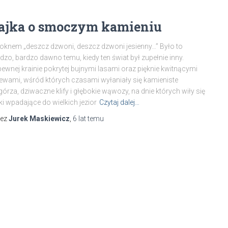
ajka o smoczym kamieniu
oknem „deszcz dzwoni, deszcz dzwoni jesienny…” Było to
dzo, bardzo dawno temu, kiedy ten świat był zupełnie inny.
ewnej krainie pokrytej bujnymi lasami oraz pięknie kwitnącymi
ewami, wśród których czasami wyłaniały się kamieniste
órza, dziwaczne klify i głębokie wąwozy, na dnie których wiły się
ki wpadające do wielkich jezior
Czytaj dalej…
zez
Jurek Maskiewicz
,
6 lat
temu