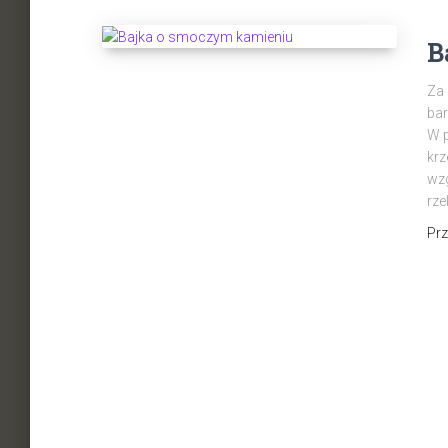
B
Za 
bar
W p
krz
wzg
rze
Pr