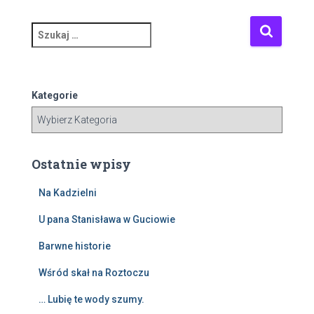
S
z
u
k
a
Kategorie
j
:
Ostatnie wpisy
Na Kadzielni
U pana Stanisława w Guciowie
Barwne historie
Wśród skał na Roztoczu
… Lubię te wody szumy.