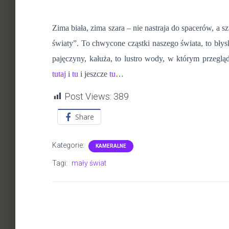
Zima biała, zima szara – nie nastraja do spacerów, a s
światy”. To chwycone cząstki naszego świata, to błysk
pajęczyny, kałuża, to lustro wody, w którym przeglą
tutaj
i
tu
i jeszcze
tu
…
Post Views:
389
Share
Kategorie:
KAMERALNE
Tagi:
mały świat