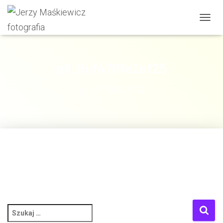
PRZE
NAWI
pll_5cfa78fe2cf25
a:1:{s:2:”pl”;i:209;}
S
z