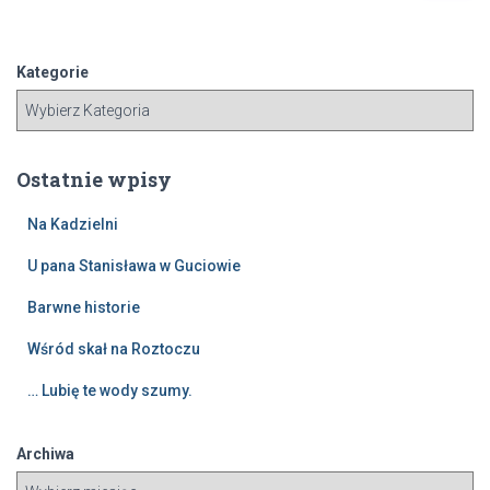
u
k
a
Kategorie
j
:
Ostatnie wpisy
Na Kadzielni
U pana Stanisława w Guciowie
Barwne historie
Wśród skał na Roztoczu
… Lubię te wody szumy.
Archiwa