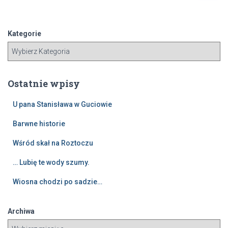
u
k
a
Kategorie
j
:
Ostatnie wpisy
U pana Stanisława w Guciowie
Barwne historie
Wśród skał na Roztoczu
… Lubię te wody szumy.
Wiosna chodzi po sadzie…
Archiwa