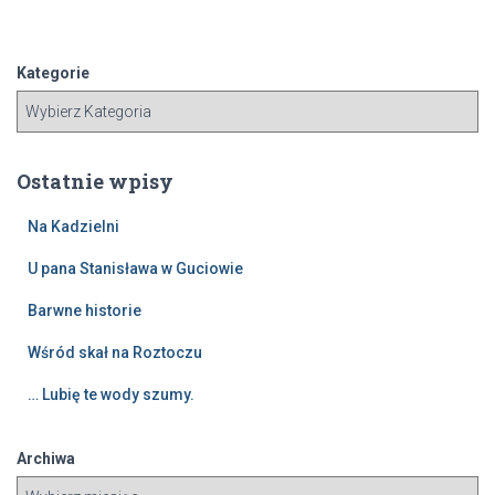
u
k
a
Kategorie
j
:
Ostatnie wpisy
Na Kadzielni
U pana Stanisława w Guciowie
Barwne historie
Wśród skał na Roztoczu
… Lubię te wody szumy.
Archiwa