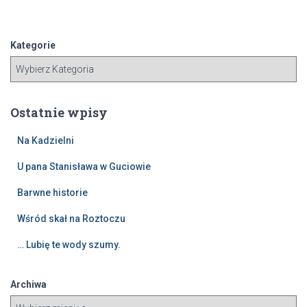
u
k
a
Kategorie
j
:
Ostatnie wpisy
Na Kadzielni
U pana Stanisława w Guciowie
Barwne historie
Wśród skał na Roztoczu
… Lubię te wody szumy.
Archiwa