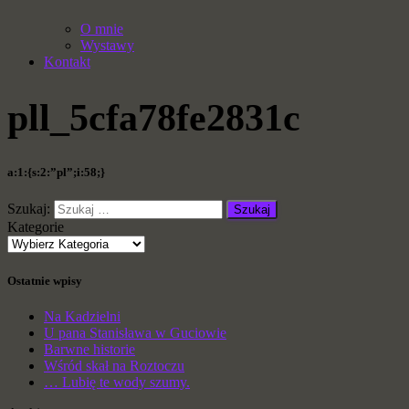
O mnie
Wystawy
Kontakt
pll_5cfa78fe2831c
a:1:{s:2:”pl”;i:58;}
Szukaj:
Kategorie
Ostatnie wpisy
Na Kadzielni
U pana Stanisława w Guciowie
Barwne historie
Wśród skał na Roztoczu
… Lubię te wody szumy.