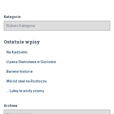
u
k
a
Kategorie
j
:
Ostatnie wpisy
Na Kadzielni
U pana Stanisława w Guciowie
Barwne historie
Wśród skał na Roztoczu
… Lubię te wody szumy.
Archiwa