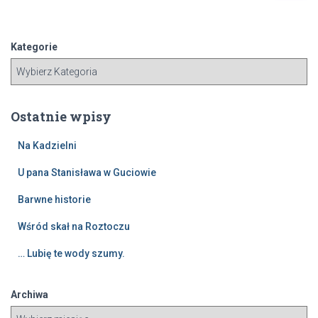
u
k
a
Kategorie
j
:
Ostatnie wpisy
Na Kadzielni
U pana Stanisława w Guciowie
Barwne historie
Wśród skał na Roztoczu
… Lubię te wody szumy.
Archiwa