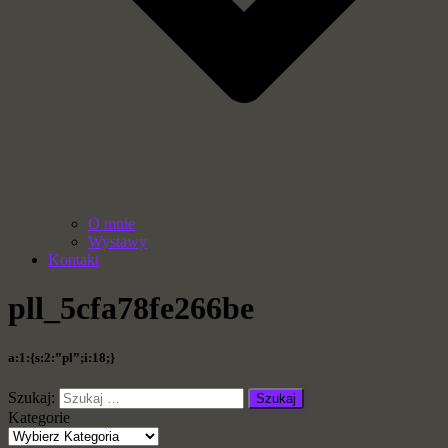
O mnie
Wystawy
Kontakt
pll_5cfa78fe266be
a:1:{s:2:”pl”;i:18;}
Szukaj:
Kategorie