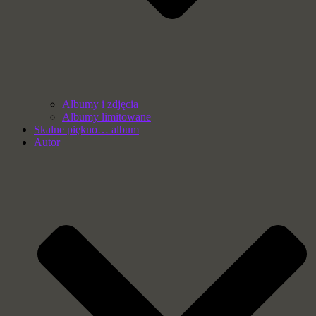
Albumy i zdjęcia
Albumy limitowane
Skalne piękno… album
Autor