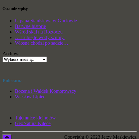
Ostatnie wpisy
U pana Stanisława w Guciowie
Barwne historie
Wśród skał na Roztoczu
… Lubię te wody szumy.
Wiosna chodzi po sadzie…
Archiwa
Polecam
:
Bożena i Waldek Komorowscy
Wiesław Lipiec
Tajemnice klejnotów
GeoNatura Kilece
Copyright © 2023 Jerzy Maskiewicz