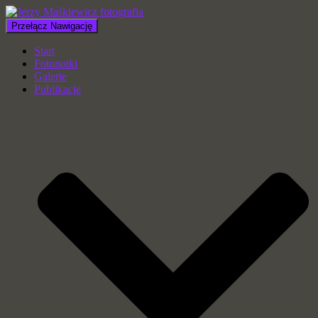
Przełącz Nawigację
Start
Fotonotki
Galerie
Publikacje