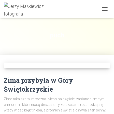
PRZE
NAWI
puch
Zima przybyła w Góry
Świętokrzyskie
Zima taka szara, mroczna. Niebo najczęściej zasłane ciemnymi
chmurami, które niosą deszcze. Tylko czasami rozchodzą się i
wtedy widać błękit nieba, a promienie światła ożywiają ten senny,