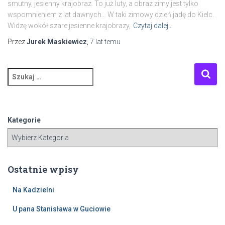
smutny, jesienny krajobraz. To już luty, a obraz zimy jest tylko
wspomnieniem z lat dawnych… W taki zimowy dzień jadę do Kielc.
Widzę wokół szare jesienne krajobrazy,
Czytaj dalej…
Przez
Jurek Maskiewicz
,
7 lat
temu
S
z
u
k
a
Kategorie
j
:
Ostatnie wpisy
Na Kadzielni
U pana Stanisława w Guciowie