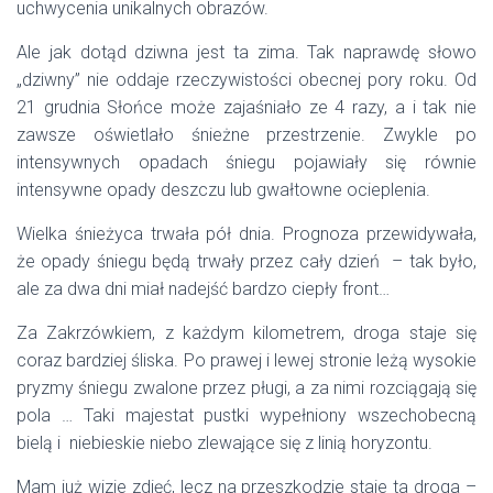
uchwycenia unikalnych obrazów.
Ale jak dotąd dziwna jest ta zima. Tak naprawdę słowo
„dziwny” nie oddaje rzeczywistości obecnej pory roku. Od
21 grudnia Słońce może zajaśniało ze 4 razy, a i tak nie
zawsze oświetlało śnieżne przestrzenie. Zwykle po
intensywnych opadach śniegu pojawiały się równie
intensywne opady deszczu lub gwałtowne ocieplenia.
Wielka śnieżyca trwała pół dnia. Prognoza przewidywała,
że opady śniegu będą trwały przez cały dzień – tak było,
ale za dwa dni miał nadejść bardzo ciepły front…
Za Zakrzówkiem, z każdym kilometrem, droga staje się
coraz bardziej śliska. Po prawej i lewej stronie leżą wysokie
pryzmy śniegu zwalone przez pługi, a za nimi rozciągają się
pola … Taki majestat pustki wypełniony wszechobecną
bielą i niebieskie niebo zlewające się z linią horyzontu.
Mam już wizje zdjęć, lecz na przeszkodzie staje ta droga –