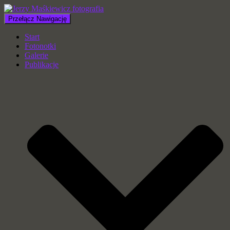
Przełącz Nawigację
Start
Fotonotki
Galerie
Publikacje