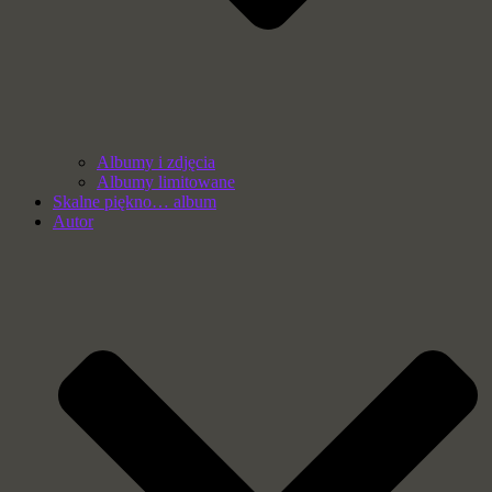
Albumy i zdjęcia
Albumy limitowane
Skalne piękno… album
Autor